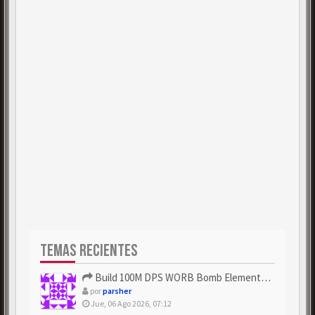
TEMAS RECIENTES
Build 100M DPS WORB Bomb Elementalist Fast - Grab POE Curren...
por
parsher
Jue, 06 Ago 2026, 07:12