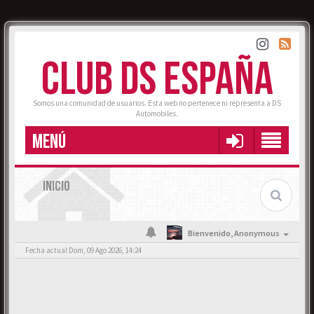
CLUB DS ESPAÑA
Somos una comunidad de usuarios. Esta web no pertenece ni representa a DS
Automobiles.
MENÚ
INICIO
Bienvenido,
Anonymous
Fecha actual Dom, 09 Ago 2026, 14:24