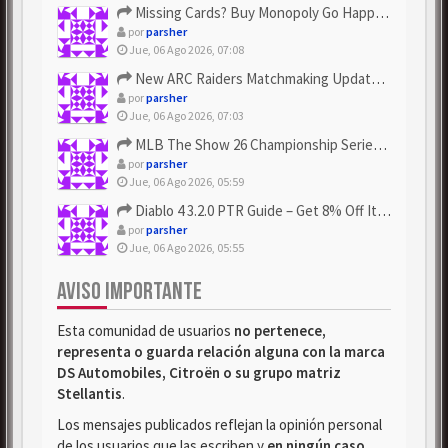
Missing Cards? Buy Monopoly Go Happy Harvest with Looney Tun...
por
parsher
Jue, 06 Ago 2026, 07:08
New ARC Raiders Matchmaking Update: Stop Failed - Grab Bluep...
por
parsher
Jue, 06 Ago 2026, 07:03
MLB The Show 26 Championship Series Update! Get Cheap & ...
por
parsher
Jue, 06 Ago 2026, 05:59
Diablo 4 3.2.0 PTR Guide – Get 8% Off Items Quickly to Test ...
por
parsher
Jue, 06 Ago 2026, 05:55
AVISO IMPORTANTE
Esta comunidad de usuarios
no pertenece,
representa o guarda relación alguna con la marca
DS Automobiles, Citroën o su grupo matriz
Stellantis
.
Los mensajes publicados reflejan la opinión personal
de los usuarios que las escriben y
en ningún caso