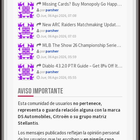
Missing Cards? Buy Monopoly Go Happy Harvest with Looney Tun...
por
parsher
Jue, 06 Ago 2026, 07:08
New ARC Raiders Matchmaking Update: Stop Failed - Grab Bluep...
por
parsher
Jue, 06 Ago 2026, 07:03
MLB The Show 26 Championship Series Update! Get Cheap & ...
por
parsher
Jue, 06 Ago 2026, 05:59
Diablo 4 3.2.0 PTR Guide – Get 8% Off Items Quickly to Test ...
por
parsher
Jue, 06 Ago 2026, 05:55
AVISO IMPORTANTE
Esta comunidad de usuarios
no pertenece,
representa o guarda relación alguna con la marca
DS Automobiles, Citroën o su grupo matriz
Stellantis
.
Los mensajes publicados reflejan la opinión personal
de los usuarios que las escriben y
en ningún caso