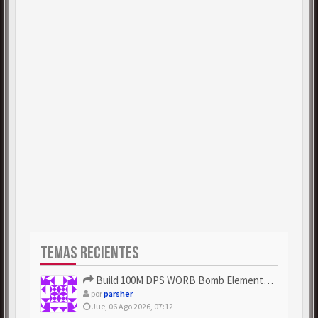
TEMAS RECIENTES
Build 100M DPS WORB Bomb Elementalist Fast - Grab POE Curren...
por
parsher
Jue, 06 Ago 2026, 07:12