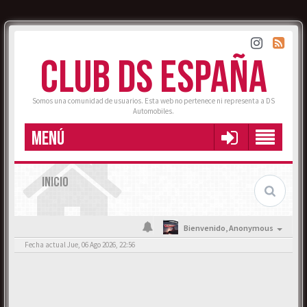
CLUB DS ESPAÑA
Somos una comunidad de usuarios. Esta web no pertenece ni representa a DS
Automobiles.
MENÚ
INICIO
Bienvenido,
Anonymous
Fecha actual Jue, 06 Ago 2026, 22:56