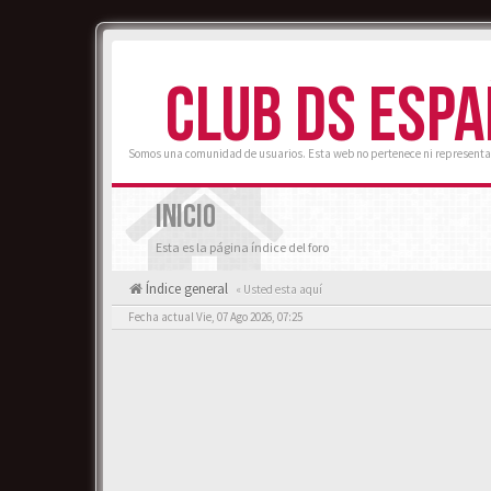
CLUB DS ESP
Somos una comunidad de usuarios. Esta web no pertenece ni representa
INICIO
Esta es la página índice del foro
Índice general
« Usted esta aquí
Fecha actual Vie, 07 Ago 2026, 07:25