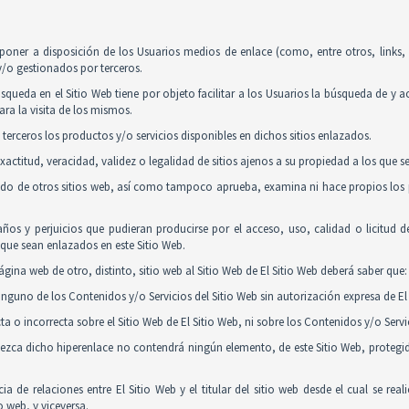
poner a disposición de los Usuarios medios de enlace (como, entre otros, links
y/o gestionados por terceros.
squeda en el Sitio Web tiene por objeto facilitar a los Usuarios la búsqueda de y 
ra la visita de los mismos.
 terceros los productos y/o servicios disponibles en dichos sitios enlazados.
actitud, veracidad, validez o legalidad de sitios ajenos a su propiedad a los que 
nido de otros sitios web, así como tampoco aprueba, examina ni hace propios los p
ños y perjuicios que pudieran producirse por el acceso, uso, calidad o licitud 
y que sean enlazados en este Sitio Web.
gina web de otro, distinto, sitio web al Sitio Web de El Sitio Web deberá saber que:
guno de los Contenidos y/o Servicios del Sitio Web sin autorización expresa de El 
 o incorrecta sobre el Sitio Web de El Sitio Web, ni sobre los Contenidos y/o Serv
tablezca dicho hiperenlace no contendrá ningún elemento, de este Sitio Web, proteg
ia de relaciones entre El Sitio Web y el titular del sitio web desde el cual se re
o web, y viceversa.