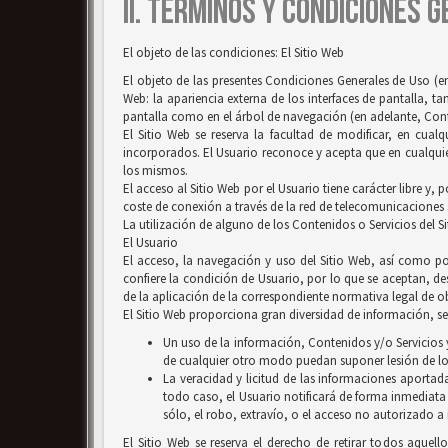
II. TÉRMINOS Y CONDICIONES 
El objeto de las condiciones: El Sitio Web
El objeto de las presentes Condiciones Generales de Uso (en
Web: la apariencia externa de los interfaces de pantalla, 
pantalla como en el árbol de navegación (en adelante, Conten
El Sitio Web se reserva la facultad de modificar, en cual
incorporados. El Usuario reconoce y acepta que en cualquie
los mismos.
El acceso al Sitio Web por el Usuario tiene carácter libre y,
coste de conexión a través de la red de telecomunicaciones
La utilización de alguno de los Contenidos o Servicios del S
El Usuario
El acceso, la navegación y uso del Sitio Web, así como por
confiere la condición de Usuario, por lo que se aceptan, des
de la aplicación de la correspondiente normativa legal de ob
El Sitio Web proporciona gran diversidad de información, ser
Un uso de la información, Contenidos y/o Servicios y
de cualquier otro modo puedan suponer lesión de lo
La veracidad y licitud de las informaciones aportada
todo caso, el Usuario notificará de forma inmediata
sólo, el robo, extravío, o el acceso no autorizado a
El Sitio Web se reserva el derecho de retirar todos aquell