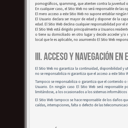
pornográficos, spamming, que atenten contra la juventud o l
En cualquier caso, el Sitio Web no será responsable de las 
El mero acceso a este Sitio Web no supone entablar ningún ti
El Usuario declara ser mayor de edad y disponer de la capac
edad. El Sitio Web declina cualquier responsabilidad por el 
El Sitio Web está dirigido principalmente a Usuarios resident
o tiene su domiciliado en otro lugar y decide acceder y/o 
local que le es aplicable, no asumiendo El Sitio Web respon
III. ACCESO Y NAVEGACIÓN EN
El Sitio Web no garantiza la continuidad, disponibilidad y u
no se responsabiliza ni garantiza que el acceso a este Sitio 
Tampoco se responsabiliza o garantiza que el contenido o so
Usuario. En ningún caso El Sitio Web será responsable po
limitándose, a los ocasionados a los sistemas informáticos 
El Sitio Web tampoco se hace responsable de los daños que
caídas, interrupciones, falta o defecto de las telecomunicac