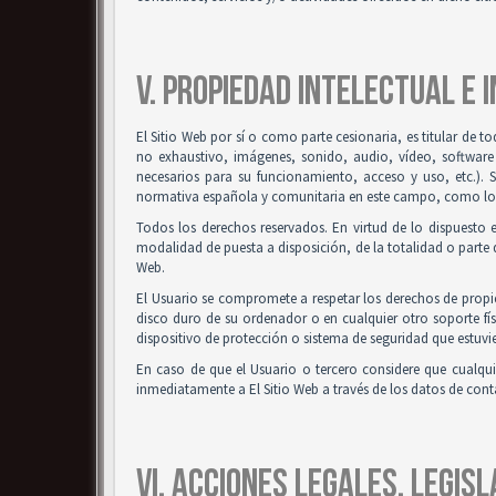
V. PROPIEDAD INTELECTUAL E 
El Sitio Web por sí o como parte cesionaria, es titular de t
no exhaustivo, imágenes, sonido, audio, vídeo, software
necesarios para su funcionamiento, acceso y uso, etc.). 
normativa española y comunitaria en este campo, como los t
Todos los derechos reservados. En virtud de lo dispuesto 
modalidad de puesta a disposición, de la totalidad o parte d
Web.
El Usuario se compromete a respetar los derechos de propied
disco duro de su ordenador o en cualquier otro soporte fís
dispositivo de protección o sistema de seguridad que estuvie
En caso de que el Usuario o tercero considere que cualqu
inmediatamente a El Sitio Web a través de los datos de co
VI. ACCIONES LEGALES, LEGISL