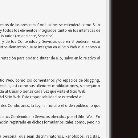
efectos de las presentes Condiciones se entenderá como Sitio
y todos los elementos integrados tanto en los interfaces de
suarios (en adelante, Servicios).
b y de los Contenidos y Servicios que en él pudieran estar
tos elementos que se integran en el Sitio Web o el acceso a
estación para poder disfrutar de ello, salvo en lo relativo al
l Sitio Web, como los comentarios y/o espacios de blogging,
ecidas, así como sus ulteriores modificaciones, sin perjuicio
 al Usuario leerlas cada vez que visite el Sitio Web.
el Sitio Web. Esta responsabilidad se extenderá a:
entes Condiciones, la Ley, la moral o el orden público, o que
iertos Contenidos o Servicios ofrecidos por el Sitio Web. En
ación registrada en dichos formularios, tales como, pero no
la persona, que sean discriminatorios, xenófobos, racistas,