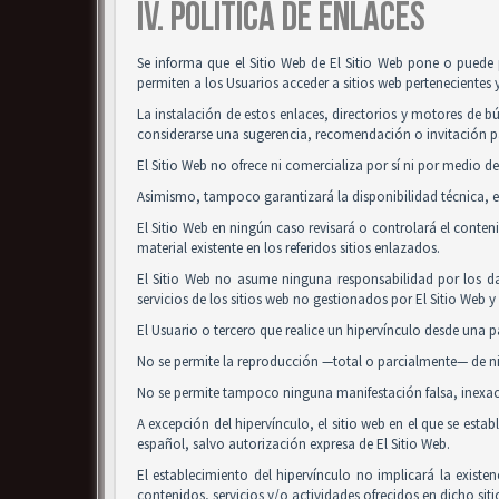
IV. POLÍTICA DE ENLACES
Se informa que el Sitio Web de El Sitio Web pone o puede 
permiten a los Usuarios acceder a sitios web pertenecientes 
La instalación de estos enlaces, directorios y motores de bú
considerarse una sugerencia, recomendación o invitación pa
El Sitio Web no ofrece ni comercializa por sí ni por medio de
Asimismo, tampoco garantizará la disponibilidad técnica, ex
El Sitio Web en ningún caso revisará o controlará el conte
material existente en los referidos sitios enlazados.
El Sitio Web no asume ninguna responsabilidad por los da
servicios de los sitios web no gestionados por El Sitio Web 
El Usuario o tercero que realice un hipervínculo desde una pá
No se permite la reproducción —total o parcialmente— de nin
No se permite tampoco ninguna manifestación falsa, inexacta
A excepción del hipervínculo, el sitio web en el que se es
español, salvo autorización expresa de El Sitio Web.
El establecimiento del hipervínculo no implicará la existenc
contenidos, servicios y/o actividades ofrecidos en dicho siti