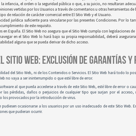
a infancia, el orden o la seguridad pública o que, a su juicio, no resultaran adec
opiniones vertidas por los Usuarios a través de comentarios u otras herramientas de
po de relación de carácter comercial entre El Sitio Web y el Usuario.
idad jurídica suficiente para vincularse por las presentes Condiciones. Por lo tan
incumplimiento de este requisito.
es en España. El Sitio Web no asegura que el Sitio Web cumpla con legislaciones de o
navegar en el Sitio Web lo hará bajo su propia responsabilidad, deberá asegurar
sabilidad alguna que se pueda derivar de dicho acceso.
 EL SITIO WEB: EXCLUSIÓN DE GARANTÍAS Y
tilidad del Sitio Web, ni de los Contenidos o Servicios. El Sitio Web hará todo lo p
Web no vaya a ser ininterrumpido o que esté libre de error.
ftware al que pueda accederse a través de este Sitio Web, esté libre de error o ca
r las pérdidas, daños o perjuicios de cualquier tipo que surjan por el acceso,
o los provocados por la introducción de virus.
 pudiesen ocasionarse a los usuarios por un uso inadecuado de este Sitio Web. E
iones que pudieran ocurrir.