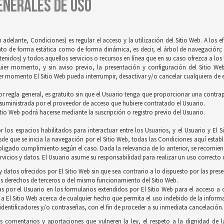
GENERALES DE USO
 adelante, Condiciones) es regular el acceso y la utilización del Sitio Web. A los 
tanto de forma estática como de forma dinámica, es decir, el árbol de navegación; 
idos) y todos aquellos servicios o recursos en línea que en su caso ofrezca a los U
quier momento, y sin aviso previo, la presentación y configuración del Sitio We
r momento El Sitio Web pueda interrumpir, desactivar y/o cancelar cualquiera de es
 por regla general, es gratuito sin que el Usuario tenga que proporcionar una contrapr
 suministrada por el proveedor de acceso que hubiere contratado el Usuario.
itio Web podrá hacerse mediante la suscripción o registro previo del Usuario.
 los espacios habilitados para interactuar entre los Usuarios, y el Usuario y E
de que se inicia la navegación por el Sitio Web, todas las Condiciones aquí establ
ligado cumplimiento según el caso. Dada la relevancia de lo anterior, se recomienda
vicios y datos. El Usuario asume su responsabilidad para realizar un uso correcto d
 datos ofrecidos por El Sitio Web sin que sea contrario a lo dispuesto por las pres
s derechos de terceros o del mismo funcionamiento del Sitio Web.
s por el Usuario en los formularios extendidos por El Sitio Web para el acceso a c
 a El Sitio Web acerca de cualquier hecho que permita el uso indebido de la inform
 identificadores y/o contraseñas, con el fin de proceder a su inmediata cancelación.
os comentarios y aportaciones que vulneren la ley, el respeto a la dignidad de 