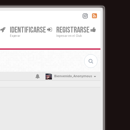
IDENTIFICARSE
REGISTRARSE
Esperar
Ingresar en el Club
Bienvenido,
Anonymous