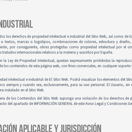
INDUSTRIAL
odos los derechos de propiedad intelectual e industrial del Sitio Web, así como de
 o textos, marcas o logotipos, combinaciones de colores, estructura y diseño
Serán, por consiguiente, obras protegidas como propiedad intelectual por el ord
ratados internacionales relativos a la materia y suscritos por España.
en la Ley de Propiedad Intelectual, quedan expresamente prohibidas la reproducci
e los contenidos de esta página web, con fines comerciales, en cualquier soporte y
ad intelectual e industrial de El Sitio Web. Podrá visualizar los elementos del Sit
ico siempre y cuando sea, exclusivamente, para su uso personal. El Usuario, sin
ra instalado en el Sitio Web.
iera de los Contenidos del Sitio Web suponga una violación de los derechos de p
ntacto del apartado de INFORMACIÓN GENERAL de este Aviso Legal y Condiciones Ge
ACIÓN APLICABLE Y JURISDICCIÓN