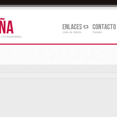
AÑA
ENLACES
CONTACTO
Links de interés
Canales
 a DS Automobiles.