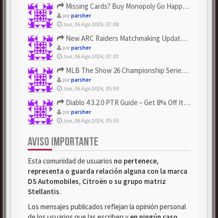
Missing Cards? Buy Monopoly Go Happy Harvest with Looney Tun...
por
parsher
Jue, 06 Ago 2026, 07:08
New ARC Raiders Matchmaking Update: Stop Failed - Grab Bluep...
por
parsher
Jue, 06 Ago 2026, 07:03
MLB The Show 26 Championship Series Update! Get Cheap & ...
por
parsher
Jue, 06 Ago 2026, 05:59
Diablo 4 3.2.0 PTR Guide – Get 8% Off Items Quickly to Test ...
por
parsher
Jue, 06 Ago 2026, 05:55
AVISO IMPORTANTE
Esta comunidad de usuarios
no pertenece,
representa o guarda relación alguna con la marca
DS Automobiles, Citroën o su grupo matriz
Stellantis
.
Los mensajes publicados reflejan la opinión personal
de los usuarios que las escriben y
en ningún caso