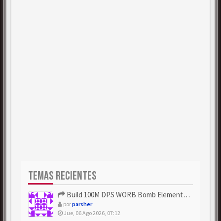
TEMAS RECIENTES
Build 100M DPS WORB Bomb Elementalist Fast - Grab POE Curren...
por
parsher
Jue, 06 Ago 2026, 07:12