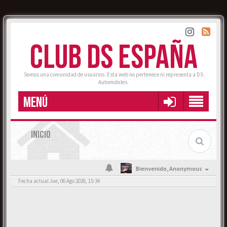
CLUB DS ESPAÑA
Somos una comunidad de usuarios. Esta web no pertenece ni representa a DS
Automobiles.
MENÚ
INICIO
Bienvenido,
Anonymous
Fecha actual Jue, 06 Ago 2026, 15:34