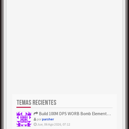
TEMAS RECIENTES
Build 100M DPS WORB Bomb Elementalist Fast - Grab POE Curren...
por
parsher
Jue, 06 Ago 2026, 07:12