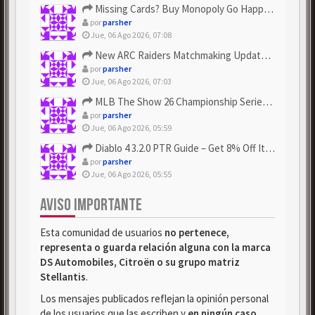
Missing Cards? Buy Monopoly Go Happy Harvest with Looney Tun...
por
parsher
Jue, 06 Ago 2026, 07:08
New ARC Raiders Matchmaking Update: Stop Failed - Grab Bluep...
por
parsher
Jue, 06 Ago 2026, 07:03
MLB The Show 26 Championship Series Update! Get Cheap & ...
por
parsher
Jue, 06 Ago 2026, 05:59
Diablo 4 3.2.0 PTR Guide – Get 8% Off Items Quickly to Test ...
por
parsher
Jue, 06 Ago 2026, 05:55
AVISO IMPORTANTE
Esta comunidad de usuarios
no pertenece,
representa o guarda relación alguna con la marca
DS Automobiles, Citroën o su grupo matriz
Stellantis
.
Los mensajes publicados reflejan la opinión personal
de los usuarios que las escriben y
en ningún caso