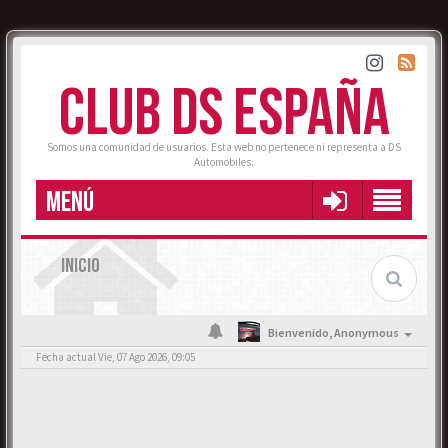
CLUB DS ESPAÑA
Somos una comunidad de usuarios. Esta web no pertenece ni representa a DS
Automobiles.
MENÚ
INICIO
Bienvenido,
Anonymous
Fecha actual Vie, 07 Ago 2026, 09:05