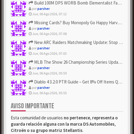
Build 100M DPS WORB Bomb Elementalist Fast - Grab POE Curren...
por
parsher
Jue, 06 Ago 2026, 07:12
Missing Cards? Buy Monopoly Go Happy Harvest with Looney Tun...
por
parsher
Jue, 06 Ago 2026, 07:08
New ARC Raiders Matchmaking Update: Stop Failed - Grab Bluep...
por
parsher
Jue, 06 Ago 2026, 07:03
MLB The Show 26 Championship Series Update! Get Cheap & ...
por
parsher
Jue, 06 Ago 2026, 05:59
Diablo 4 3.2.0 PTR Guide – Get 8% Off Items Quickly to Test ...
por
parsher
Jue, 06 Ago 2026, 05:55
AVISO IMPORTANTE
Esta comunidad de usuarios
no pertenece, representa o
guarda relación alguna con la marca DS Automobiles,
Citroën o su grupo matriz Stellantis
.