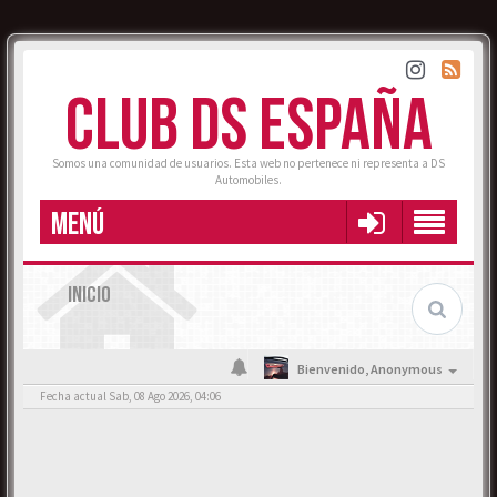
CLUB DS ESPAÑA
Somos una comunidad de usuarios. Esta web no pertenece ni representa a DS
Automobiles.
MENÚ
INICIO
Bienvenido,
Anonymous
Fecha actual Sab, 08 Ago 2026, 04:06