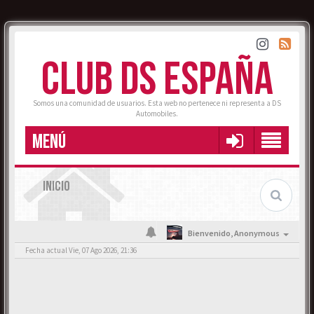
CLUB DS ESPAÑA
Somos una comunidad de usuarios. Esta web no pertenece ni representa a DS
Automobiles.
MENÚ
INICIO
Bienvenido,
Anonymous
Fecha actual Vie, 07 Ago 2026, 21:36