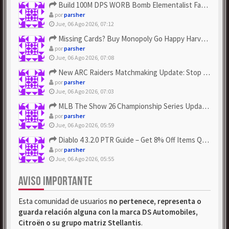
Build 100M DPS WORB Bomb Elementalist Fast - Grab POE Curren...
por
parsher
Jue, 06 Ago 2026, 07:12
Missing Cards? Buy Monopoly Go Happy Harvest with Looney Tun...
por
parsher
Jue, 06 Ago 2026, 07:08
New ARC Raiders Matchmaking Update: Stop Failed - Grab Bluep...
por
parsher
Jue, 06 Ago 2026, 07:03
MLB The Show 26 Championship Series Update! Get Cheap & ...
por
parsher
Jue, 06 Ago 2026, 05:59
Diablo 4 3.2.0 PTR Guide – Get 8% Off Items Quickly to Test ...
por
parsher
Jue, 06 Ago 2026, 05:55
AVISO IMPORTANTE
Esta comunidad de usuarios
no pertenece, representa o
guarda relación alguna con la marca DS Automobiles,
Citroën o su grupo matriz Stellantis
.