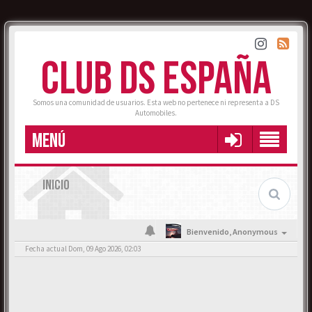
CLUB DS ESPAÑA
Somos una comunidad de usuarios. Esta web no pertenece ni representa a DS
Automobiles.
MENÚ
INICIO
Bienvenido,
Anonymous
Fecha actual Dom, 09 Ago 2026, 02:03