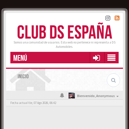
CLUB DS ESPAÑA
Somos una comunidad de usuarios. Esta web no pertenece ni representa a DS
Automobiles.
MENÚ
INICIO
Bienvenido,
Anonymous
Fecha actual Vie, 07 Ago 2026, 06:42