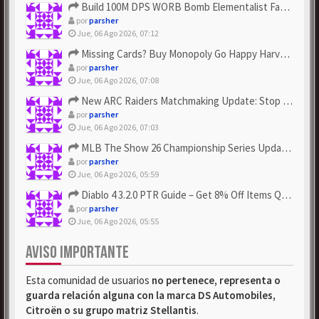
Build 100M DPS WORB Bomb Elementalist Fast - Grab POE Curren...
por
parsher
Jue, 06 Ago 2026, 07:12
Missing Cards? Buy Monopoly Go Happy Harvest with Looney Tun...
por
parsher
Jue, 06 Ago 2026, 07:08
New ARC Raiders Matchmaking Update: Stop Failed - Grab Bluep...
por
parsher
Jue, 06 Ago 2026, 07:03
MLB The Show 26 Championship Series Update! Get Cheap & ...
por
parsher
Jue, 06 Ago 2026, 05:59
Diablo 4 3.2.0 PTR Guide – Get 8% Off Items Quickly to Test ...
por
parsher
Jue, 06 Ago 2026, 05:55
AVISO IMPORTANTE
Esta comunidad de usuarios
no pertenece, representa o
guarda relación alguna con la marca DS Automobiles,
Citroën o su grupo matriz Stellantis
.