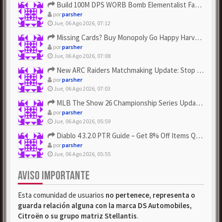
Build 100M DPS WORB Bomb Elementalist Fast - Grab POE Curren...
por
parsher
Jue, 06 Ago 2026, 07:12
Missing Cards? Buy Monopoly Go Happy Harvest with Looney Tun...
por
parsher
Jue, 06 Ago 2026, 07:08
New ARC Raiders Matchmaking Update: Stop Failed - Grab Bluep...
por
parsher
Jue, 06 Ago 2026, 07:03
MLB The Show 26 Championship Series Update! Get Cheap & ...
por
parsher
Jue, 06 Ago 2026, 05:59
Diablo 4 3.2.0 PTR Guide – Get 8% Off Items Quickly to Test ...
por
parsher
Jue, 06 Ago 2026, 05:55
AVISO IMPORTANTE
Esta comunidad de usuarios
no pertenece, representa o
guarda relación alguna con la marca DS Automobiles,
Citroën o su grupo matriz Stellantis
.