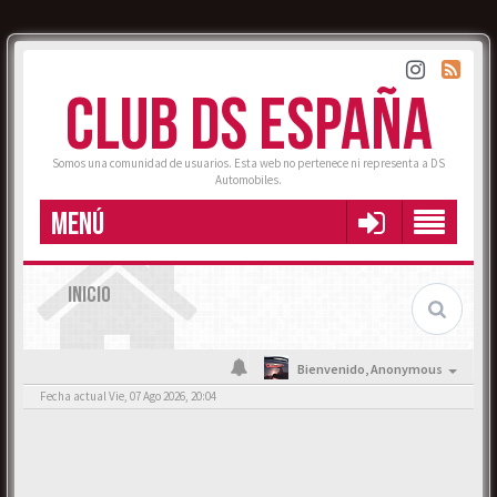
CLUB DS ESPAÑA
Somos una comunidad de usuarios. Esta web no pertenece ni representa a DS
Automobiles.
MENÚ
INICIO
Bienvenido,
Anonymous
Fecha actual Vie, 07 Ago 2026, 20:04