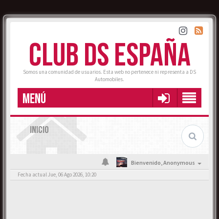
CLUB DS ESPAÑA
Somos una comunidad de usuarios. Esta web no pertenece ni representa a DS
Automobiles.
MENÚ
INICIO
Bienvenido,
Anonymous
Fecha actual Jue, 06 Ago 2026, 10:20