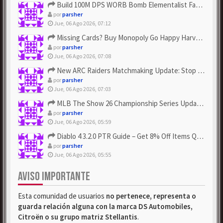
Build 100M DPS WORB Bomb Elementalist Fast - Grab POE Curren...
por
parsher
Jue, 06 Ago 2026, 07:12
Missing Cards? Buy Monopoly Go Happy Harvest with Looney Tun...
por
parsher
Jue, 06 Ago 2026, 07:08
New ARC Raiders Matchmaking Update: Stop Failed - Grab Bluep...
por
parsher
Jue, 06 Ago 2026, 07:03
MLB The Show 26 Championship Series Update! Get Cheap & ...
por
parsher
Jue, 06 Ago 2026, 05:59
Diablo 4 3.2.0 PTR Guide – Get 8% Off Items Quickly to Test ...
por
parsher
Jue, 06 Ago 2026, 05:55
AVISO IMPORTANTE
Esta comunidad de usuarios
no pertenece, representa o
guarda relación alguna con la marca DS Automobiles,
Citroën o su grupo matriz Stellantis
.