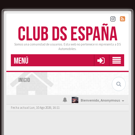
CLUB DS ESPAÑA
Somos una comunidad de usuarios. Esta web no pertenece ni representa a DS
Automobiles.
MENÚ
INICIO
Bienvenido,
Anonymous
Fecha actual Lun, 10 Ago 2026, 16:11