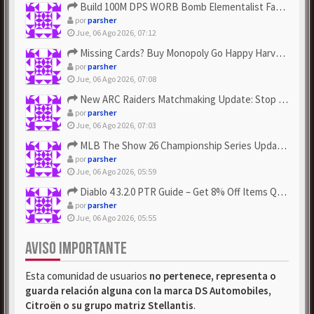
Build 100M DPS WORB Bomb Elementalist Fast - Grab POE Curren...
por
parsher
Jue, 06 Ago 2026, 07:12
Missing Cards? Buy Monopoly Go Happy Harvest with Looney Tun...
por
parsher
Jue, 06 Ago 2026, 07:08
New ARC Raiders Matchmaking Update: Stop Failed - Grab Bluep...
por
parsher
Jue, 06 Ago 2026, 07:03
MLB The Show 26 Championship Series Update! Get Cheap & ...
por
parsher
Jue, 06 Ago 2026, 05:59
Diablo 4 3.2.0 PTR Guide – Get 8% Off Items Quickly to Test ...
por
parsher
Jue, 06 Ago 2026, 05:55
AVISO IMPORTANTE
Esta comunidad de usuarios
no pertenece, representa o
guarda relación alguna con la marca DS Automobiles,
Citroën o su grupo matriz Stellantis
.