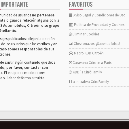
 IMPORTANTE
FAVORITOS
munidad de usuarios
no pertenece,
Aviso Legal y Condiciones de Uso
nta o guarda relación alguna con la
Política de Privacidad y Cookies
S Automobiles, Citroën o su grupo
Stellantis
.
Eliminar Cookies
ajes publicados reflejan la opinión
Chevronazos: ¡Sube tus fotos!
 de los usuarios que las escriben y
en
caso somos responsables de sus
Macro KDD Citroën
ciones
.
de existir algún contenido que deba
Caravana Citroën a París
rado,
por favor, contactar con
KDD´s CitröFamily
os
. El equipo de moderadores
la su labor de forma altruista.
La iniciativa CitröFamily