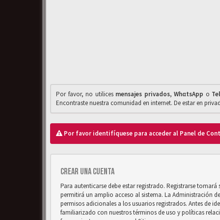
Por favor, no utilices
mensajes privados
,
WhαtsApp
o
Te
Encontraste nuestra comunidad en internet. De estar en priv
Por favor identifíquese para acceder al Panel de Con
Crear una cuenta
Para autenticarse debe estar registrado. Registrarse tomará
permitirá un amplio acceso al sistema. La Administración d
permisos adicionales a los usuarios registrados. Antes de ide
familiarizado con nuestros términos de uso y políticas relaci