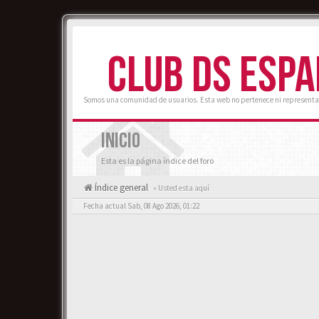
CLUB DS ESP
Somos una comunidad de usuarios. Esta web no pertenece ni representa
INICIO
Esta es la página índice del foro
Índice general
« Usted esta aquí
Fecha actual Sab, 08 Ago 2026, 01:22