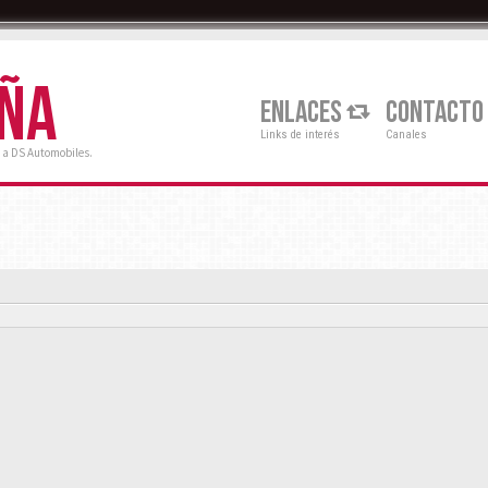
AÑA
ENLACES
CONTACTO
Links de interés
Canales
 a DS Automobiles.