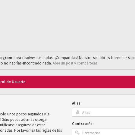
legrαm
para resolver tus dudas. ¡Compártelas! Nuestro sentido es transmitir sab
ado no habrías encontrado nada.
Abre un post y compártelas
trol de Usuario
Alias:
 solo unos pocos segundos y le
el Sitio puede además otorgar
Contraseña:
ntificarse asegúrese de estar
onadas. Por favor lea las reglas de los