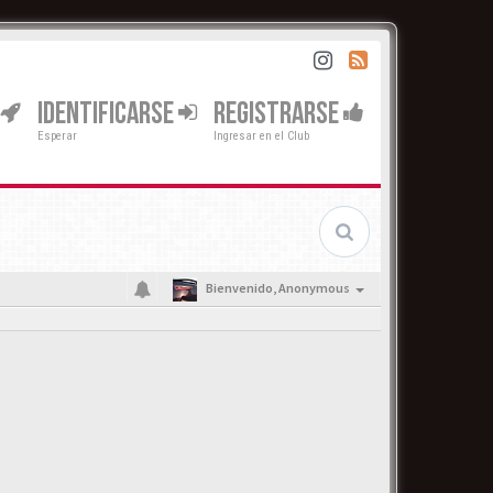
IDENTIFICARSE
REGISTRARSE
Esperar
Ingresar en el Club
Bienvenido,
Anonymous