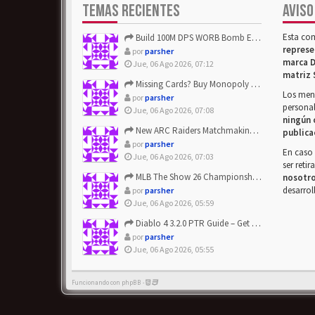
TEMAS RECIENTES
AVISO
Esta co
Build 100M DPS WORB Bomb Elementalist Fast - Grab POE Curren...
represe
por
parsher
marca D
Jue, 06 Ago 2026, 07:12
matriz 
Missing Cards? Buy Monopoly Go Happy Harvest with Looney Tun...
Los mens
por
parsher
personal
Jue, 06 Ago 2026, 07:08
ningún 
New ARC Raiders Matchmaking Update: Stop Failed - Grab Bluep...
publica
por
parsher
En caso 
Jue, 06 Ago 2026, 07:03
ser reti
MLB The Show 26 Championship Series Update! Get Cheap & ...
nosotr
desarrol
por
parsher
Jue, 06 Ago 2026, 05:59
Diablo 4 3.2.0 PTR Guide – Get 8% Off Items Quickly to Test ...
por
parsher
Jue, 06 Ago 2026, 05:55
Funcionando con phpBB -