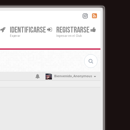
IDENTIFICARSE
REGISTRARSE
Esperar
Ingresar en el Club
Bienvenido,
Anonymous