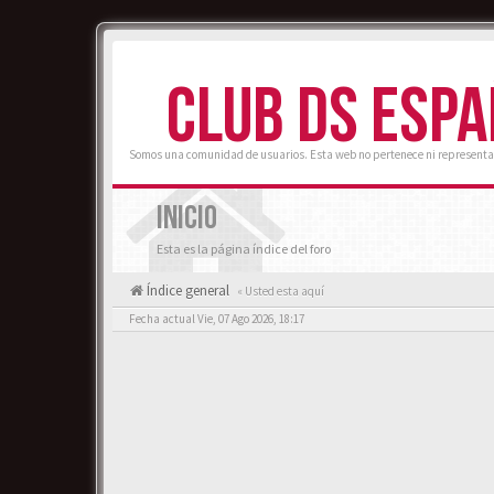
CLUB DS ESP
Somos una comunidad de usuarios. Esta web no pertenece ni representa
INICIO
Esta es la página índice del foro
Índice general
« Usted esta aquí
Fecha actual Vie, 07 Ago 2026, 18:17