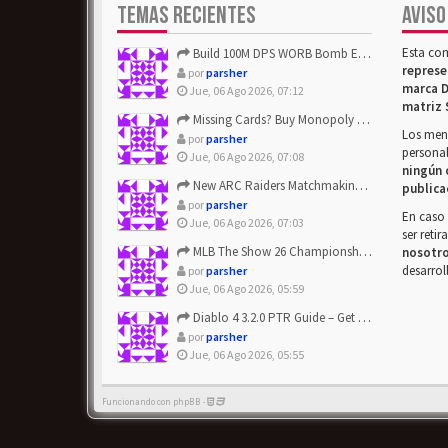
TEMAS RECIENTES
AVISO
Esta co
Build 100M DPS WORB Bomb Elementalist Fast - Grab POE Curren...
represe
por
parsher
marca D
Jue, 06 Ago 2026, 07:12
matriz 
Missing Cards? Buy Monopoly Go Happy Harvest with Looney Tun...
Los mens
por
parsher
personal
Jue, 06 Ago 2026, 07:08
ningún 
New ARC Raiders Matchmaking Update: Stop Failed - Grab Bluep...
publica
por
parsher
En caso 
Jue, 06 Ago 2026, 07:03
ser reti
MLB The Show 26 Championship Series Update! Get Cheap & ...
nosotr
desarrol
por
parsher
Jue, 06 Ago 2026, 05:59
Diablo 4 3.2.0 PTR Guide – Get 8% Off Items Quickly to Test ...
por
parsher
Jue, 06 Ago 2026, 05:55
Funcionando con phpBB -