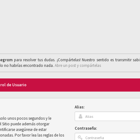
legrαm
para resolver tus dudas. ¡Compártelas! Nuestro sentido es transmitir sab
ado no habrías encontrado nada.
Abre un post y compártelas
trol de Usuario
Alias:
 solo unos pocos segundos y le
el Sitio puede además otorgar
Contraseña:
ntificarse asegúrese de estar
onadas. Por favor lea las reglas de los