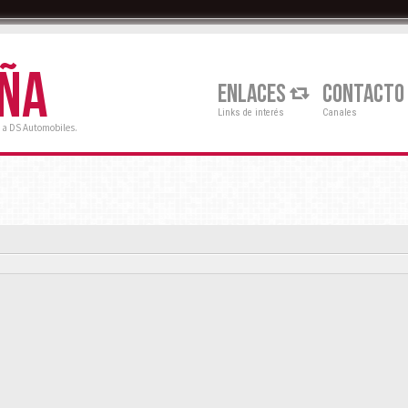
AÑA
ENLACES
CONTACTO
Links de interés
Canales
 a DS Automobiles.