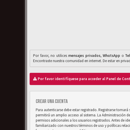
Por favor, no utilices
mensajes privados
,
WhαtsApp
o
Te
Encontraste nuestra comunidad en internet. De estar en priv
Por favor identifíquese para acceder al Panel de Con
Crear una cuenta
Para autenticarse debe estar registrado. Registrarse tomará
permitirá un amplio acceso al sistema. La Administración d
permisos adicionales a los usuarios registrados. Antes de ide
familiarizado con nuestros términos de uso y políticas relaci