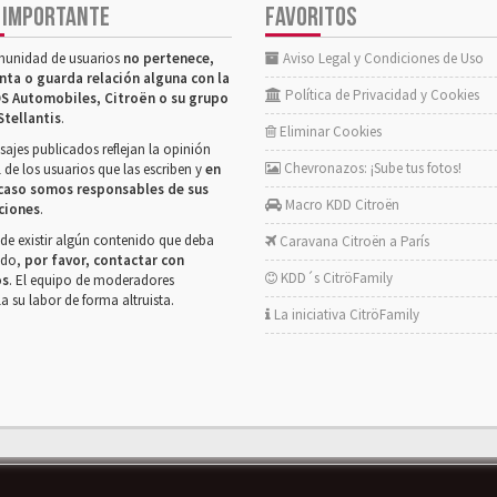
 IMPORTANTE
FAVORITOS
munidad de usuarios
no pertenece,
Aviso Legal y Condiciones de Uso
nta o guarda relación alguna con la
Política de Privacidad y Cookies
S Automobiles, Citroën o su grupo
Stellantis
.
Eliminar Cookies
ajes publicados reflejan la opinión
Chevronazos: ¡Sube tus fotos!
 de los usuarios que las escriben y
en
caso somos responsables de sus
Macro KDD Citroën
ciones
.
de existir algún contenido que deba
Caravana Citroën a París
rado,
por favor, contactar con
KDD´s CitröFamily
os
. El equipo de moderadores
la su labor de forma altruista.
La iniciativa CitröFamily