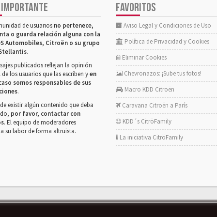
 IMPORTANTE
FAVORITOS
munidad de usuarios
no pertenece,
Aviso Legal y Condiciones de Uso
nta o guarda relación alguna con la
Política de Privacidad y Cookies
S Automobiles, Citroën o su grupo
Stellantis
.
Eliminar Cookies
ajes publicados reflejan la opinión
Chevronazos: ¡Sube tus fotos!
 de los usuarios que las escriben y
en
caso somos responsables de sus
Macro KDD Citroën
ciones
.
de existir algún contenido que deba
Caravana Citroën a París
rado,
por favor, contactar con
KDD´s CitröFamily
os
. El equipo de moderadores
la su labor de forma altruista.
La iniciativa CitröFamily