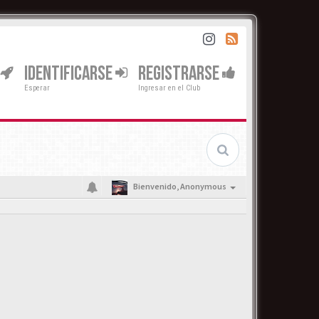
IDENTIFICARSE
REGISTRARSE
Esperar
Ingresar en el Club
Bienvenido,
Anonymous