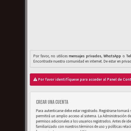
Por favor, no utilices
mensajes privados
,
WhαtsApp
o
Te
Encontraste nuestra comunidad en internet. De estar en priv
Por favor identifíquese para acceder al Panel de Con
Crear una cuenta
Para autenticarse debe estar registrado. Registrarse tomará
permitirá un amplio acceso al sistema. La Administración d
permisos adicionales a los usuarios registrados. Antes de ide
familiarizado con nuestros términos de uso y políticas relaci