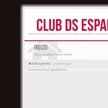
CLUB DS ESP
Somos una comunidad de usuarios. Esta web no pertenece ni representa
INICIO
Esta es la página índice del foro
Índice general
« Usted esta aquí
Fecha actual Vie, 07 Ago 2026, 08:31