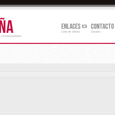
AÑA
ENLACES
CONTACTO
Links de interés
Canales
 a DS Automobiles.