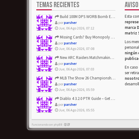
TEMAS RECIENTES
AVISO
Esta co
Build 100M DPS WORB Bomb Elementalist Fast - Grab POE Curren...
represe
por
parsher
marca D
Jue, 06 Ago 2026, 07:12
matriz 
Missing Cards? Buy Monopoly Go Happy Harvest with Looney Tun...
Los mens
por
parsher
personal
Jue, 06 Ago 2026, 07:08
ningún 
New ARC Raiders Matchmaking Update: Stop Failed - Grab Bluep...
publica
por
parsher
En caso 
Jue, 06 Ago 2026, 07:03
ser reti
MLB The Show 26 Championship Series Update! Get Cheap & ...
nosotr
desarrol
por
parsher
Jue, 06 Ago 2026, 05:59
Diablo 4 3.2.0 PTR Guide – Get 8% Off Items Quickly to Test ...
por
parsher
Jue, 06 Ago 2026, 05:55
Funcionando con phpBB -