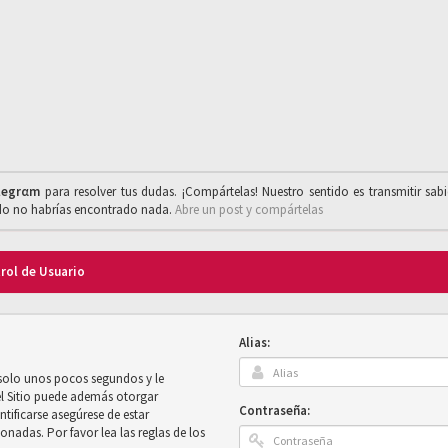
legrαm
para resolver tus dudas. ¡Compártelas! Nuestro sentido es transmitir sab
ado no habrías encontrado nada.
Abre un post y compártelas
trol de Usuario
Alias:
 solo unos pocos segundos y le
el Sitio puede además otorgar
Contraseña:
ntificarse asegúrese de estar
onadas. Por favor lea las reglas de los