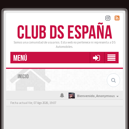
CLUB DS ESPAÑA
Somos una comunidad de usuarios. Esta web no pertenece ni representa a DS
Automobiles.
MENÚ
INICIO
Bienvenido,
Anonymous
Fecha actual Vie, 07 Ago 2026, 19:07