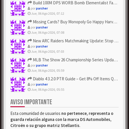
Build 100M DPS WORB Bomb Elementalist Fast - Grab POE Curren...
por
parsher
Jue, 06 Ago 2026, 07:12
Missing Cards? Buy Monopoly Go Happy Harvest with Looney Tun...
por
parsher
Jue, 06 Ago 2026, 07:08
New ARC Raiders Matchmaking Update: Stop Failed - Grab Bluep...
por
parsher
Jue, 06 Ago 2026, 07:03
MLB The Show 26 Championship Series Update! Get Cheap & ...
por
parsher
Jue, 06 Ago 2026, 05:59
Diablo 4 3.2.0 PTR Guide – Get 8% Off Items Quickly to Test ...
por
parsher
Jue, 06 Ago 2026, 05:55
AVISO IMPORTANTE
Esta comunidad de usuarios
no pertenece, representa o
guarda relación alguna con la marca DS Automobiles,
Citroën o su grupo matriz Stellantis
.