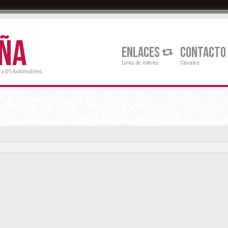
AÑA
ENLACES
CONTACTO
Links de interés
Canales
 a DS Automobiles.