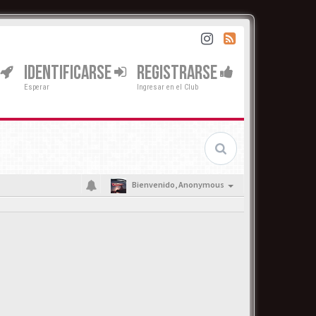
IDENTIFICARSE
REGISTRARSE
Esperar
Ingresar en el Club
Bienvenido,
Anonymous