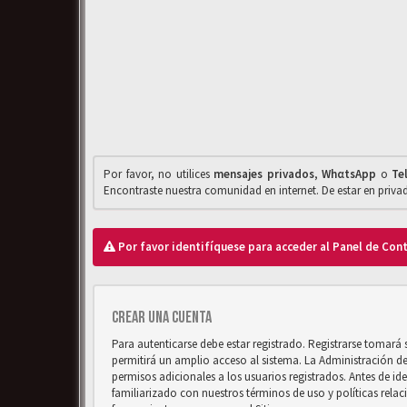
Por favor, no utilices
mensajes privados
,
WhαtsApp
o
Te
Encontraste nuestra comunidad en internet. De estar en priv
Por favor identifíquese para acceder al Panel de Con
Crear una cuenta
Para autenticarse debe estar registrado. Registrarse tomará
permitirá un amplio acceso al sistema. La Administración d
permisos adicionales a los usuarios registrados. Antes de ide
familiarizado con nuestros términos de uso y políticas relaci