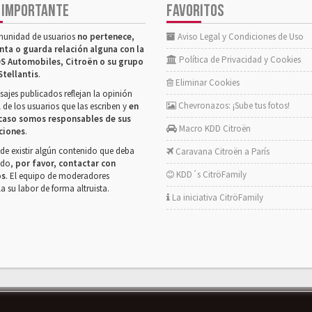
 IMPORTANTE
FAVORITOS
munidad de usuarios
no pertenece,
Aviso Legal y Condiciones de Uso
nta o guarda relación alguna con la
Política de Privacidad y Cookies
S Automobiles, Citroën o su grupo
Stellantis
.
Eliminar Cookies
ajes publicados reflejan la opinión
Chevronazos: ¡Sube tus fotos!
 de los usuarios que las escriben y
en
caso somos responsables de sus
Macro KDD Citroën
ciones
.
de existir algún contenido que deba
Caravana Citroën a París
rado,
por favor, contactar con
KDD´s CitröFamily
os
. El equipo de moderadores
la su labor de forma altruista.
La iniciativa CitröFamily