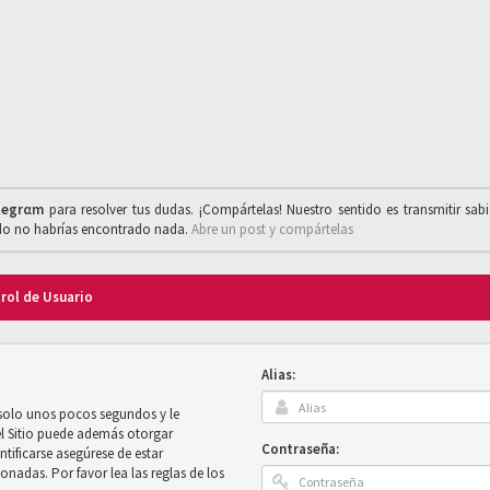
legrαm
para resolver tus dudas. ¡Compártelas! Nuestro sentido es transmitir sab
ado no habrías encontrado nada.
Abre un post y compártelas
trol de Usuario
Alias:
 solo unos pocos segundos y le
el Sitio puede además otorgar
Contraseña:
ntificarse asegúrese de estar
onadas. Por favor lea las reglas de los