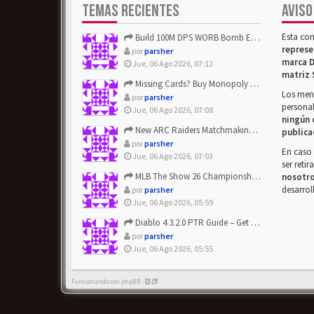
TEMAS RECIENTES
AVISO
Esta co
Build 100M DPS WORB Bomb Elementalist Fast - Grab POE Curren...
represe
por
parsher
marca D
Jue, 06 Ago 2026, 07:12
matriz 
Missing Cards? Buy Monopoly Go Happy Harvest with Looney Tun...
Los mens
por
parsher
personal
Jue, 06 Ago 2026, 07:08
ningún 
New ARC Raiders Matchmaking Update: Stop Failed - Grab Bluep...
publica
por
parsher
En caso 
Jue, 06 Ago 2026, 07:03
ser reti
MLB The Show 26 Championship Series Update! Get Cheap & ...
nosotr
desarrol
por
parsher
Jue, 06 Ago 2026, 05:59
Diablo 4 3.2.0 PTR Guide – Get 8% Off Items Quickly to Test ...
por
parsher
Jue, 06 Ago 2026, 05:55
Funcionando con phpBB -