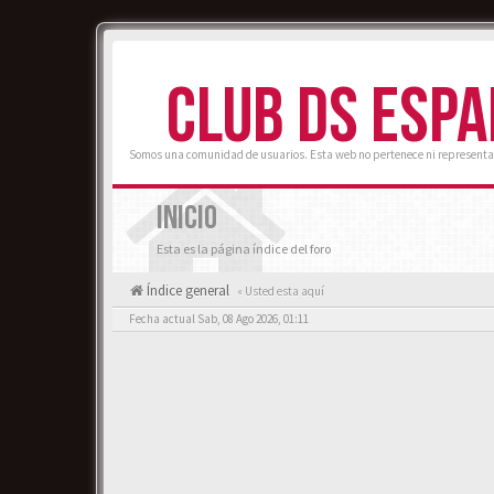
CLUB DS ESP
Somos una comunidad de usuarios. Esta web no pertenece ni representa
INICIO
Esta es la página índice del foro
Índice general
« Usted esta aquí
Fecha actual Sab, 08 Ago 2026, 01:11