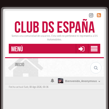
CLUB DS ESPAÑA
Somos una comunidad de usuarios. Esta web no pertenece ni representa a DS
Automobiles.
MENÚ
INICIO
Bienvenido,
Anonymous
Fecha actual Sab, 08 Ago 2026, 00:36