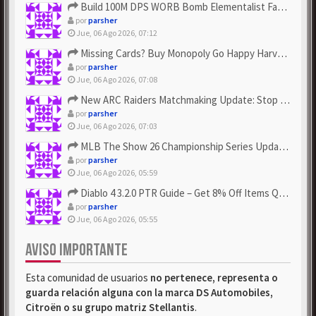
Build 100M DPS WORB Bomb Elementalist Fast - Grab POE Curren...
por
parsher
Jue, 06 Ago 2026, 07:12
Missing Cards? Buy Monopoly Go Happy Harvest with Looney Tun...
por
parsher
Jue, 06 Ago 2026, 07:08
New ARC Raiders Matchmaking Update: Stop Failed - Grab Bluep...
por
parsher
Jue, 06 Ago 2026, 07:03
MLB The Show 26 Championship Series Update! Get Cheap & ...
por
parsher
Jue, 06 Ago 2026, 05:59
Diablo 4 3.2.0 PTR Guide – Get 8% Off Items Quickly to Test ...
por
parsher
Jue, 06 Ago 2026, 05:55
AVISO IMPORTANTE
Esta comunidad de usuarios
no pertenece, representa o
guarda relación alguna con la marca DS Automobiles,
Citroën o su grupo matriz Stellantis
.