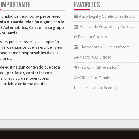
 IMPORTANTE
FAVORITOS
munidad de usuarios
no pertenece,
Aviso Legal y Condiciones de Uso
nta o guarda relación alguna con la
Política de Privacidad y Cookies
S Automobiles, Citroën o su grupo
Stellantis
.
Eliminar Cookies
ajes publicados reflejan la opinión
Chevronazos: ¡Sube tus fotos!
 de los usuarios que las escriben y
en
caso somos responsables de sus
Macro KDD Citroën
ciones
.
de existir algún contenido que deba
Caravana Citroën a París
rado,
por favor, contactar con
KDD´s CitröFamily
os
. El equipo de moderadores
la su labor de forma altruista.
La iniciativa CitröFamily