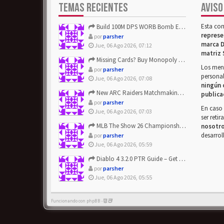
TEMAS RECIENTES
AVISO
Esta co
Build 100M DPS WORB Bomb Elementalist Fast - Grab POE Curren...
represe
por
parsher
marca D
Jue, 06 Ago 2026, 07:12
matriz 
Missing Cards? Buy Monopoly Go Happy Harvest with Looney Tun...
Los mens
por
parsher
personal
Jue, 06 Ago 2026, 07:08
ningún 
New ARC Raiders Matchmaking Update: Stop Failed - Grab Bluep...
publica
por
parsher
En caso 
Jue, 06 Ago 2026, 07:03
ser reti
MLB The Show 26 Championship Series Update! Get Cheap & ...
nosotr
desarrol
por
parsher
Jue, 06 Ago 2026, 05:59
Diablo 4 3.2.0 PTR Guide – Get 8% Off Items Quickly to Test ...
por
parsher
Jue, 06 Ago 2026, 05:55
Funcionando con phpBB -