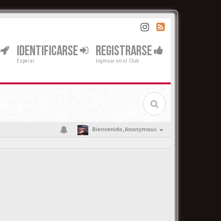
IDENTIFICARSE
REGISTRARSE
Esperar
Ingresar en el Club
Bienvenido,
Anonymous