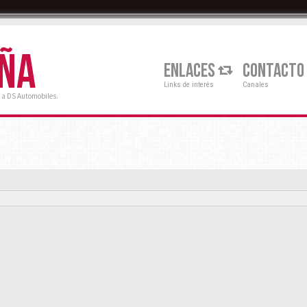
AÑA
ENLACES
CONTACTO
Links de interés
Canales
 a DS Automobiles.