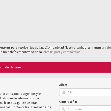
legrαm
para resolver tus dudas. ¡Compártelas! Nuestro sentido es transmitir sab
ado no habrías encontrado nada.
Abre un post y compártelas
trol de Usuario
Alias:
 solo unos pocos segundos y le
el Sitio puede además otorgar
Contraseña:
ntificarse asegúrese de estar
onadas. Por favor lea las reglas de los