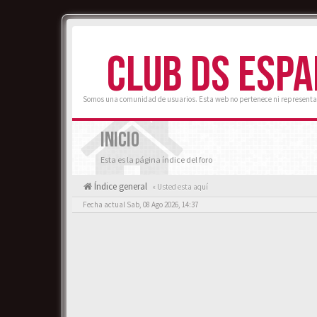
CLUB DS ESP
Somos una comunidad de usuarios. Esta web no pertenece ni representa
INICIO
Esta es la página índice del foro
Índice general
« Usted esta aquí
Fecha actual Sab, 08 Ago 2026, 14:37