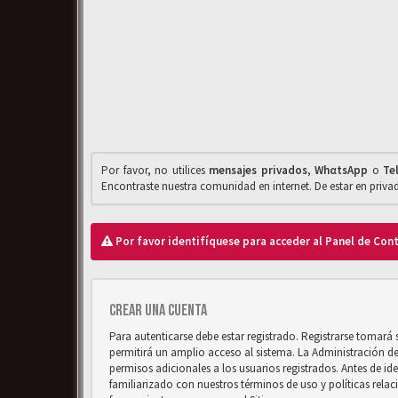
Por favor, no utilices
mensajes privados
,
WhαtsApp
o
Te
Encontraste nuestra comunidad en internet. De estar en priv
Por favor identifíquese para acceder al Panel de Con
Crear una cuenta
Para autenticarse debe estar registrado. Registrarse tomará
permitirá un amplio acceso al sistema. La Administración d
permisos adicionales a los usuarios registrados. Antes de ide
familiarizado con nuestros términos de uso y políticas relaci