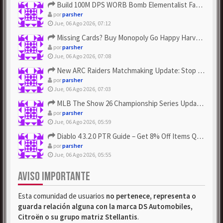
Build 100M DPS WORB Bomb Elementalist Fast - Grab POE Curren...
por
parsher
Jue, 06 Ago 2026, 07:12
Missing Cards? Buy Monopoly Go Happy Harvest with Looney Tun...
por
parsher
Jue, 06 Ago 2026, 07:08
New ARC Raiders Matchmaking Update: Stop Failed - Grab Bluep...
por
parsher
Jue, 06 Ago 2026, 07:03
MLB The Show 26 Championship Series Update! Get Cheap & ...
por
parsher
Jue, 06 Ago 2026, 05:59
Diablo 4 3.2.0 PTR Guide – Get 8% Off Items Quickly to Test ...
por
parsher
Jue, 06 Ago 2026, 05:55
AVISO IMPORTANTE
Esta comunidad de usuarios
no pertenece, representa o
guarda relación alguna con la marca DS Automobiles,
Citroën o su grupo matriz Stellantis
.