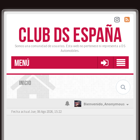
CLUB DS ESPAÑA
Somos una comunidad de usuarios. Esta web no pertenece ni representa a DS
Automobiles.
MENÚ
INICIO
Bienvenido,
Anonymous
Fecha actual Jue, 06 Ago 2026, 15:22