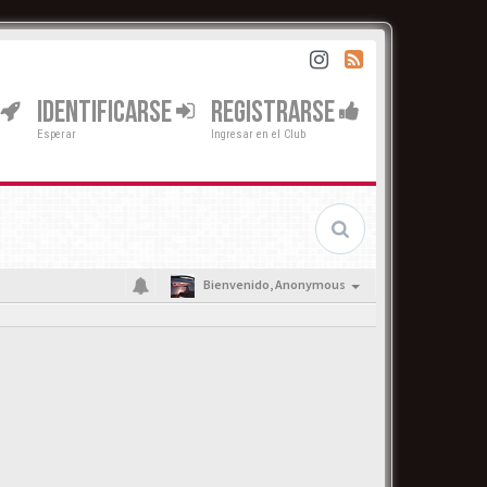
IDENTIFICARSE
REGISTRARSE
Esperar
Ingresar en el Club
Bienvenido,
Anonymous