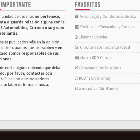
 IMPORTANTE
FAVORITOS
munidad de usuarios
no pertenece,
Aviso Legal y Condiciones de Uso
nta o guarda relación alguna con la
Política de Privacidad y Cookies
S Automobiles, Citroën o su grupo
Stellantis
.
Eliminar Cookies
ajes publicados reflejan la opinión
Chevronazos: ¡Sube tus fotos!
 de los usuarios que las escriben y
en
caso somos responsables de sus
Macro KDD Citroën
ciones
.
de existir algún contenido que deba
Caravana Citroën a París
rado,
por favor, contactar con
KDD´s CitröFamily
os
. El equipo de moderadores
la su labor de forma altruista.
La iniciativa CitröFamily