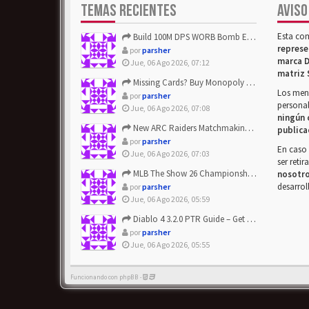
TEMAS RECIENTES
AVISO
Esta co
Build 100M DPS WORB Bomb Elementalist Fast - Grab POE Curren...
represe
por
parsher
marca D
Jue, 06 Ago 2026, 07:12
matriz 
Missing Cards? Buy Monopoly Go Happy Harvest with Looney Tun...
Los mens
por
parsher
personal
Jue, 06 Ago 2026, 07:08
ningún 
New ARC Raiders Matchmaking Update: Stop Failed - Grab Bluep...
publica
por
parsher
En caso 
Jue, 06 Ago 2026, 07:03
ser reti
MLB The Show 26 Championship Series Update! Get Cheap & ...
nosotr
desarrol
por
parsher
Jue, 06 Ago 2026, 05:59
Diablo 4 3.2.0 PTR Guide – Get 8% Off Items Quickly to Test ...
por
parsher
Jue, 06 Ago 2026, 05:55
Funcionando con phpBB -