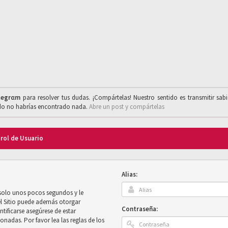
legrαm
para resolver tus dudas. ¡Compártelas! Nuestro sentido es transmitir sab
ado no habrías encontrado nada.
Abre un post y compártelas
trol de Usuario
Alias:
 solo unos pocos segundos y le
el Sitio puede además otorgar
Contraseña:
ntificarse asegúrese de estar
onadas. Por favor lea las reglas de los