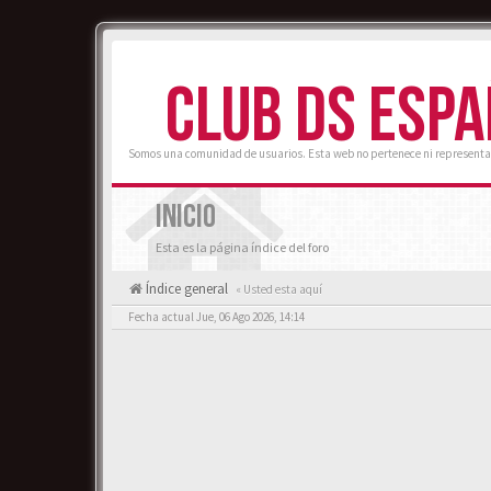
CLUB DS ESP
Somos una comunidad de usuarios. Esta web no pertenece ni representa
INICIO
Esta es la página índice del foro
Índice general
« Usted esta aquí
Fecha actual Jue, 06 Ago 2026, 14:14