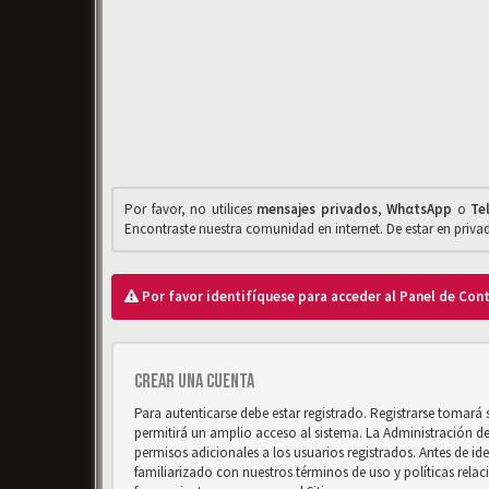
Por favor, no utilices
mensajes privados
,
WhαtsApp
o
Te
Encontraste nuestra comunidad en internet. De estar en priv
Por favor identifíquese para acceder al Panel de Con
Crear una cuenta
Para autenticarse debe estar registrado. Registrarse tomará
permitirá un amplio acceso al sistema. La Administración d
permisos adicionales a los usuarios registrados. Antes de ide
familiarizado con nuestros términos de uso y políticas relaci