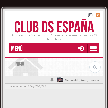
CLUB DS ESPAÑA
Somos una comunidad de usuarios. Esta web no pertenece ni representa a DS
Automobiles.
MENÚ
INICIO
Bienvenido,
Anonymous
Fecha actual Vie, 07 Ago 2026, 22:09