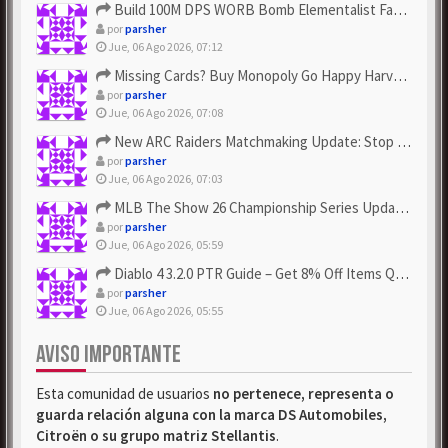
Build 100M DPS WORB Bomb Elementalist Fast - Grab POE Curren...
por
parsher
Jue, 06 Ago 2026, 07:12
Missing Cards? Buy Monopoly Go Happy Harvest with Looney Tun...
por
parsher
Jue, 06 Ago 2026, 07:08
New ARC Raiders Matchmaking Update: Stop Failed - Grab Bluep...
por
parsher
Jue, 06 Ago 2026, 07:03
MLB The Show 26 Championship Series Update! Get Cheap & ...
por
parsher
Jue, 06 Ago 2026, 05:59
Diablo 4 3.2.0 PTR Guide – Get 8% Off Items Quickly to Test ...
por
parsher
Jue, 06 Ago 2026, 05:55
AVISO IMPORTANTE
Esta comunidad de usuarios
no pertenece, representa o
guarda relación alguna con la marca DS Automobiles,
Citroën o su grupo matriz Stellantis
.