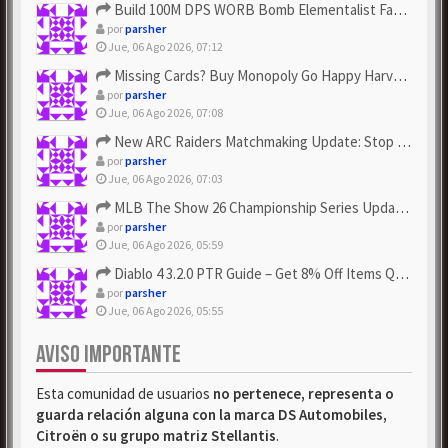
Build 100M DPS WORB Bomb Elementalist Fast - Grab POE Curren...
por
parsher
Jue, 06 Ago 2026, 07:12
Missing Cards? Buy Monopoly Go Happy Harvest with Looney Tun...
por
parsher
Jue, 06 Ago 2026, 07:08
New ARC Raiders Matchmaking Update: Stop Failed - Grab Bluep...
por
parsher
Jue, 06 Ago 2026, 07:03
MLB The Show 26 Championship Series Update! Get Cheap & ...
por
parsher
Jue, 06 Ago 2026, 05:59
Diablo 4 3.2.0 PTR Guide – Get 8% Off Items Quickly to Test ...
por
parsher
Jue, 06 Ago 2026, 05:55
AVISO IMPORTANTE
Esta comunidad de usuarios
no pertenece, representa o
guarda relación alguna con la marca DS Automobiles,
Citroën o su grupo matriz Stellantis
.