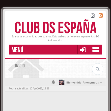
CLUB DS ESPAÑA
Somos una comunidad de usuarios. Esta web no pertenece ni representa a DS
Automobiles.
MENÚ
INICIO
Bienvenido,
Anonymous
Fecha actual Lun, 10 Ago 2026, 13:29