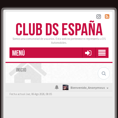
CLUB DS ESPAÑA
Somos una comunidad de usuarios. Esta web no pertenece ni representa a DS
Automobiles.
MENÚ
INICIO
Bienvenido,
Anonymous
Fecha actual Jue, 06 Ago 2026, 08:05