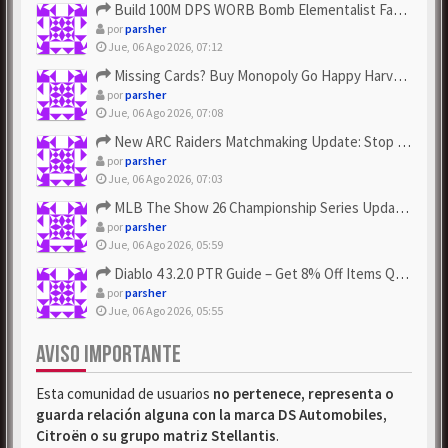
Build 100M DPS WORB Bomb Elementalist Fast - Grab POE Curren...
por
parsher
Jue, 06 Ago 2026, 07:12
Missing Cards? Buy Monopoly Go Happy Harvest with Looney Tun...
por
parsher
Jue, 06 Ago 2026, 07:08
New ARC Raiders Matchmaking Update: Stop Failed - Grab Bluep...
por
parsher
Jue, 06 Ago 2026, 07:03
MLB The Show 26 Championship Series Update! Get Cheap & ...
por
parsher
Jue, 06 Ago 2026, 05:59
Diablo 4 3.2.0 PTR Guide – Get 8% Off Items Quickly to Test ...
por
parsher
Jue, 06 Ago 2026, 05:55
AVISO IMPORTANTE
Esta comunidad de usuarios
no pertenece, representa o
guarda relación alguna con la marca DS Automobiles,
Citroën o su grupo matriz Stellantis
.