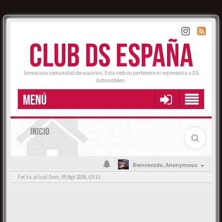
CLUB DS ESPAÑA
Somos una comunidad de usuarios. Esta web no pertenece ni representa a DS
Automobiles.
MENÚ
INICIO
Bienvenido,
Anonymous
Fecha actual Dom, 09 Ago 2026, 03:15