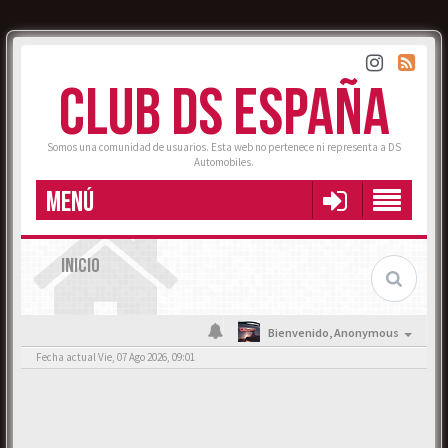
CLUB DS ESPAÑA
Somos una comunidad de usuarios. Esta web no pertenece ni representa a DS
Automobiles.
MENÚ
INICIO
Bienvenido,
Anonymous
Fecha actual Vie, 07 Ago 2026, 09:01