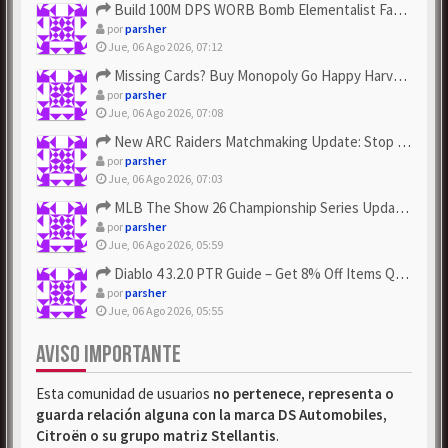
Build 100M DPS WORB Bomb Elementalist Fast - Grab POE Curren...
por
parsher
Jue, 06 Ago 2026, 07:12
Missing Cards? Buy Monopoly Go Happy Harvest with Looney Tun...
por
parsher
Jue, 06 Ago 2026, 07:08
New ARC Raiders Matchmaking Update: Stop Failed - Grab Bluep...
por
parsher
Jue, 06 Ago 2026, 07:03
MLB The Show 26 Championship Series Update! Get Cheap & ...
por
parsher
Jue, 06 Ago 2026, 05:59
Diablo 4 3.2.0 PTR Guide – Get 8% Off Items Quickly to Test ...
por
parsher
Jue, 06 Ago 2026, 05:55
AVISO IMPORTANTE
Esta comunidad de usuarios
no pertenece, representa o
guarda relación alguna con la marca DS Automobiles,
Citroën o su grupo matriz Stellantis
.