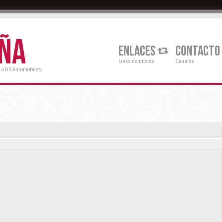
AÑA
ENLACES
CONTACTO
Links de interés
Canales
 a DS Automobiles.