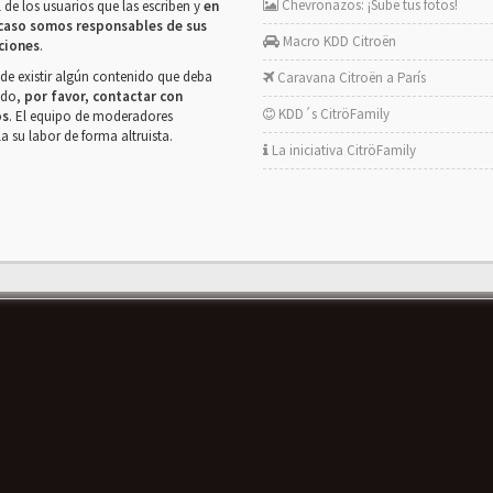
Chevronazos: ¡Sube tus fotos!
 de los usuarios que las escriben y
en
caso somos responsables de sus
Macro KDD Citroën
ciones
.
de existir algún contenido que deba
Caravana Citroën a París
rado,
por favor, contactar con
KDD´s CitröFamily
os
. El equipo de moderadores
la su labor de forma altruista.
La iniciativa CitröFamily