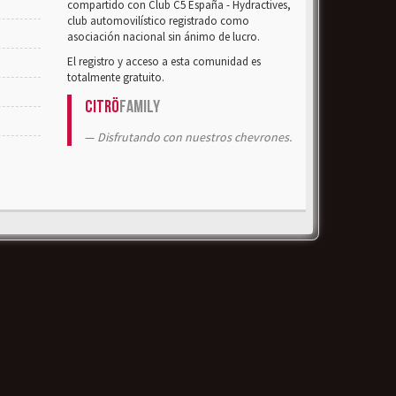
compartido con Club C5 España - Hydractives,
club automovilístico registrado como
asociación nacional sin ánimo de lucro.
El registro y acceso a esta comunidad es
totalmente gratuito.
Citrö
Family
Disfrutando con nuestros chevrones.