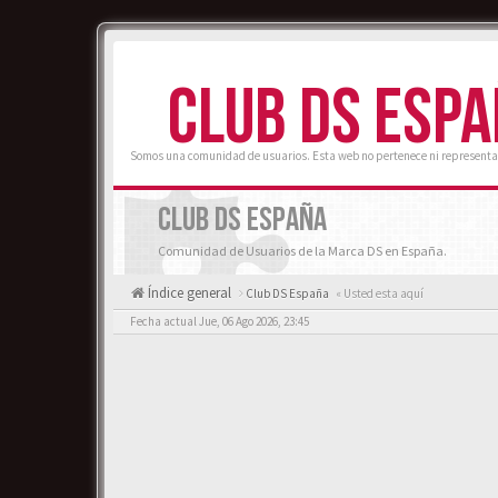
CLUB DS ESP
Somos una comunidad de usuarios. Esta web no pertenece ni representa
CLUB DS ESPAÑA
Comunidad de Usuarios de la Marca DS en España.
Índice general
Club DS España
« Usted esta aquí
Fecha actual Jue, 06 Ago 2026, 23:45