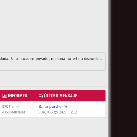
iduría. Si lo haces en privado, mañana no estará disponible.
INFORMES
ÚLTIMO MENSAJE
928 Temas
por
parsher
4350 Mensajes
Jue, 06 Ago 2026, 07:12