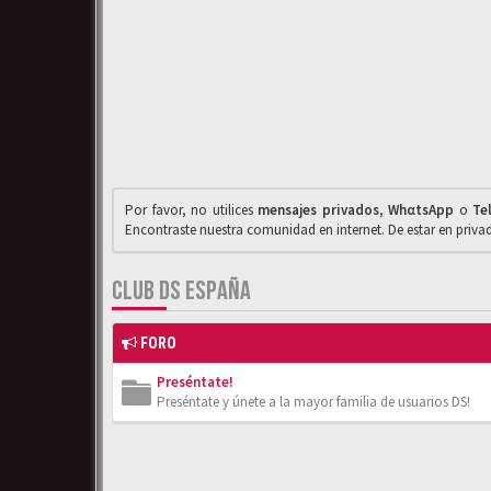
Por favor, no utilices
mensajes privados
,
WhαtsApp
o
Te
Encontraste nuestra comunidad en internet. De estar en priv
CLUB DS ESPAÑA
FORO
Preséntate!
Preséntate y únete a la mayor familia de usuarios DS!