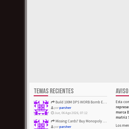
TEMAS RECIENTES
AVISO
Esta co
Build 100M DPS WORB Bomb Elementalist Fast - Grab POE Curren...
represe
por
parsher
marca D
Jue, 06 Ago 2026, 07:12
matriz 
Missing Cards? Buy Monopoly Go Happy Harvest with Looney Tun...
Los mens
por
parsher