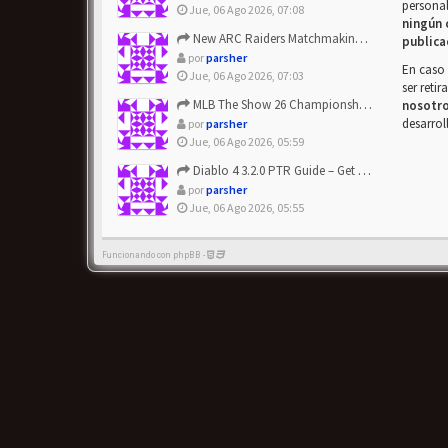
personal
Jue, 06 Ago 2026, 07:08
ningún 
New ARC Raiders Matchmaking Update: Stop Failed - Grab Bluep...
publica
por
parsher
En caso 
Jue, 06 Ago 2026, 07:03
ser reti
MLB The Show 26 Championship Series Update! Get Cheap & ...
nosotr
desarrol
por
parsher
Jue, 06 Ago 2026, 05:59
Diablo 4 3.2.0 PTR Guide – Get 8% Off Items Quickly to Test ...
por
parsher
Jue, 06 Ago 2026, 05:55
Funcionando con phpBB -