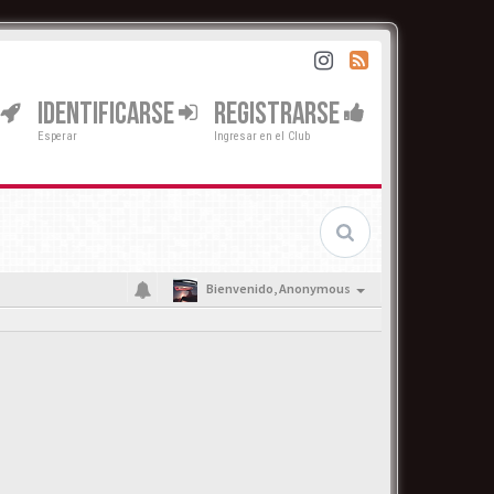
IDENTIFICARSE
REGISTRARSE
Esperar
Ingresar en el Club
Bienvenido,
Anonymous