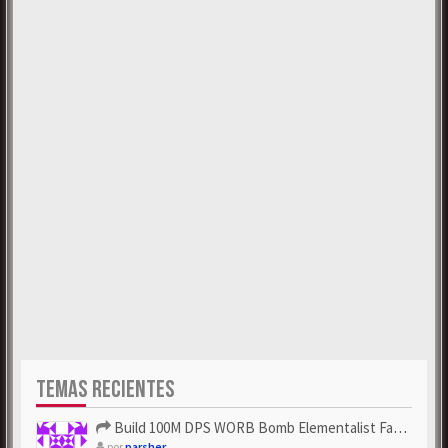
TEMAS RECIENTES
Build 100M DPS WORB Bomb Elementalist Fast - Grab POE Curren...
por
parsher