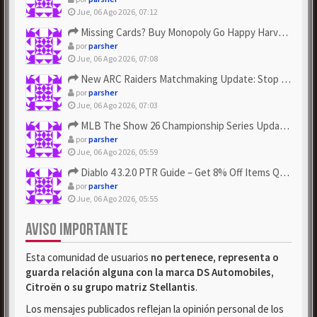
Jue, 06 Ago 2026, 07:12
Missing Cards? Buy Monopoly Go Happy Harvest with Looney Tun...
por
parsher
Jue, 06 Ago 2026, 07:08
New ARC Raiders Matchmaking Update: Stop Failed - Grab Bluep...
por
parsher
Jue, 06 Ago 2026, 07:03
MLB The Show 26 Championship Series Update! Get Cheap & ...
por
parsher
Jue, 06 Ago 2026, 05:59
Diablo 4 3.2.0 PTR Guide – Get 8% Off Items Quickly to Test ...
por
parsher
Jue, 06 Ago 2026, 05:55
AVISO IMPORTANTE
Esta comunidad de usuarios
no pertenece, representa o
guarda relación alguna con la marca DS Automobiles,
Citroën o su grupo matriz Stellantis
.
Los mensajes publicados reflejan la opinión personal de los