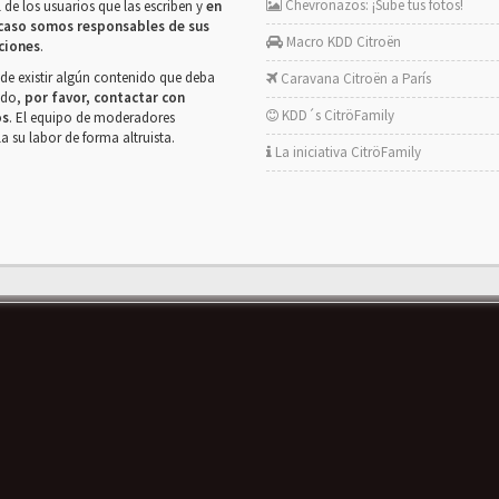
Chevronazos: ¡Sube tus fotos!
 de los usuarios que las escriben y
en
caso somos responsables de sus
Macro KDD Citroën
ciones
.
de existir algún contenido que deba
Caravana Citroën a París
rado,
por favor, contactar con
KDD´s CitröFamily
os
. El equipo de moderadores
la su labor de forma altruista.
La iniciativa CitröFamily