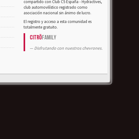
compartido con Club C5 España - Hydractives,
club automovilístico registrado como
asociación nacional sin ánimo de lucro.
El registro y acceso a esta comunidad es
totalmente gratuito.
Citrö
Family
Disfrutando con nuestros chevrones.