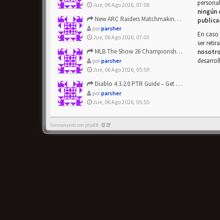
personal
Jue, 06 Ago 2026, 07:08
ningún 
New ARC Raiders Matchmaking Update: Stop Failed - Grab Bluep...
publica
por
parsher
En caso 
Jue, 06 Ago 2026, 07:03
ser reti
MLB The Show 26 Championship Series Update! Get Cheap & ...
nosotr
desarrol
por
parsher
Jue, 06 Ago 2026, 05:59
Diablo 4 3.2.0 PTR Guide – Get 8% Off Items Quickly to Test ...
por
parsher
Jue, 06 Ago 2026, 05:55
Funcionando con phpBB -