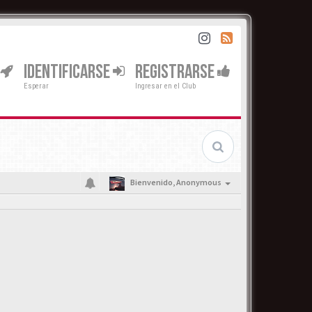
IDENTIFICARSE
REGISTRARSE
Esperar
Ingresar en el Club
Bienvenido,
Anonymous