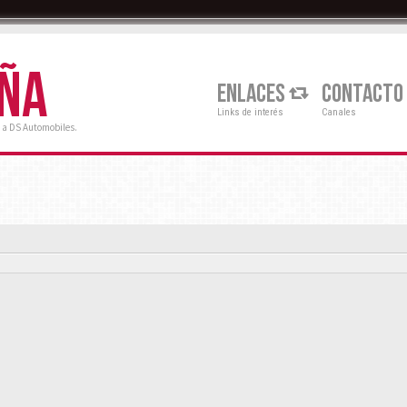
AÑA
ENLACES
CONTACTO
Links de interés
Canales
 a DS Automobiles.