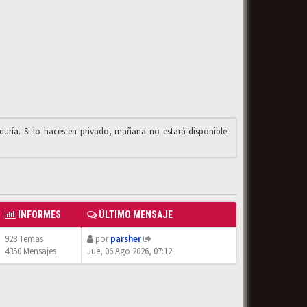
iduría. Si lo haces en privado, mañana no estará disponible.
INFORMES
ÚLTIMO MENSAJE
928 Temas
por
parsher
4350 Mensajes
Jue, 06 Ago 2026, 07:12