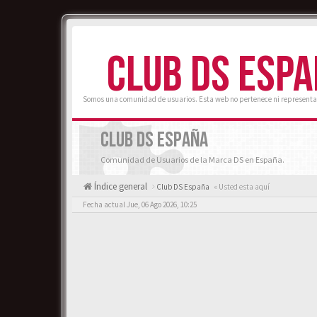
CLUB DS ESP
Somos una comunidad de usuarios. Esta web no pertenece ni representa
CLUB DS ESPAÑA
Comunidad de Usuarios de la Marca DS en España.
Índice general
Club DS España
« Usted esta aquí
Fecha actual Jue, 06 Ago 2026, 10:25