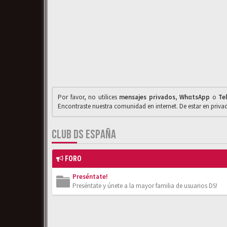
Por favor, no utilices
mensajes privados
,
WhαtsApp
o
Te
Encontraste nuestra comunidad en internet. De estar en priv
CLUB DS ESPAÑA
FORO
Preséntate!
Preséntate y únete a la mayor familia de usuarios DS!