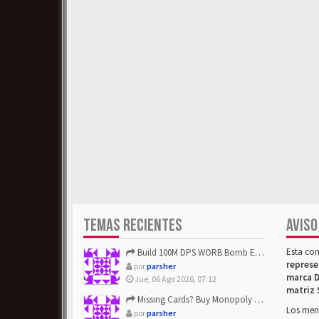
TEMAS RECIENTES
AVISO
Esta co
Build 100M DPS WORB Bomb Elementalist Fast - Grab POE Curren...
represe
por
parsher
marca D
Jue, 06 Ago 2026, 07:12
matriz 
Missing Cards? Buy Monopoly Go Happy Harvest with Looney Tun...
Los mens
por
parsher