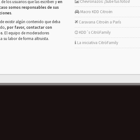
Chevronazos: ¡Sube tus fotos!
 de los usuarios que las escriben y
en
caso somos responsables de sus
Macro KDD Citroën
ciones
.
de existir algún contenido que deba
Caravana Citroën a París
rado,
por favor, contactar con
KDD´s CitröFamily
os
. El equipo de moderadores
la su labor de forma altruista.
La iniciativa CitröFamily