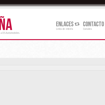
AÑA
ENLACES
CONTACTO
Links de interés
Canales
 a DS Automobiles.