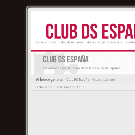
CLUB DS ESP
Somos una comunidad de usuarios. Esta web no pertenece ni representa
CLUB DS ESPAÑA
Comunidad de Usuarios de la Marca DS en España.
Índice general
Club DS España
« Usted esta aquí
Fecha actual Jue, 06 Ago 2026, 17:07