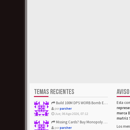
TEMAS RECIENTES
AVISO
Esta co
Build 100M DPS WORB Bomb Elementalist Fast - Grab POE Curren...
represe
por
parsher
marca D
Jue, 06 Ago 2026, 07:12
matriz 
Missing Cards? Buy Monopoly Go Happy Harvest with Looney Tun...
Los mens
por
parsher