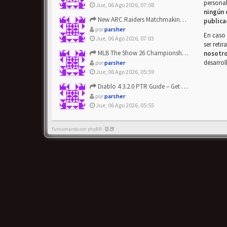
personal
Jue, 06 Ago 2026, 07:08
ningún 
New ARC Raiders Matchmaking Update: Stop Failed - Grab Bluep...
publica
por
parsher
En caso 
Jue, 06 Ago 2026, 07:03
ser reti
MLB The Show 26 Championship Series Update! Get Cheap & ...
nosotr
desarrol
por
parsher
Jue, 06 Ago 2026, 05:59
Diablo 4 3.2.0 PTR Guide – Get 8% Off Items Quickly to Test ...
por
parsher
Jue, 06 Ago 2026, 05:55
Funcionando con phpBB -