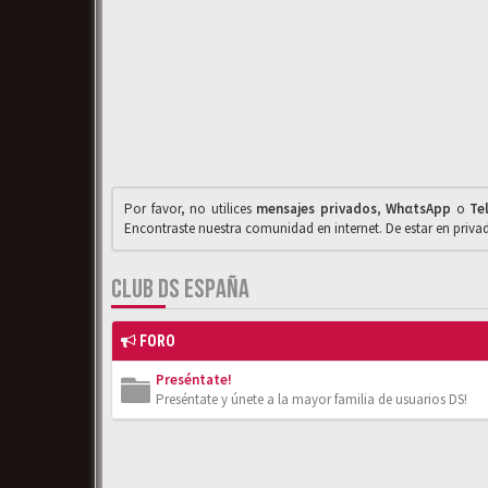
Por favor, no utilices
mensajes privados
,
WhαtsApp
o
Te
Encontraste nuestra comunidad en internet. De estar en priv
CLUB DS ESPAÑA
FORO
Preséntate!
Preséntate y únete a la mayor familia de usuarios DS!