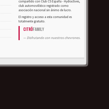
compartido con Club C5 España - Hydractives,
club automovilístico registrado como
asociación nacional sin ánimo de lucro.
El registro y acceso a esta comunidad es
totalmente gratuito.
Citrö
Family
Disfrutando con nuestros chevrones.