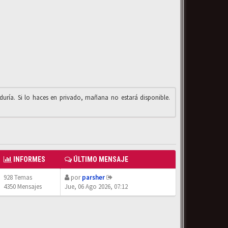
iduría. Si lo haces en privado, mañana no estará disponible.
INFORMES
ÚLTIMO MENSAJE
928 Temas
por
parsher
4350 Mensajes
Jue, 06 Ago 2026, 07:12