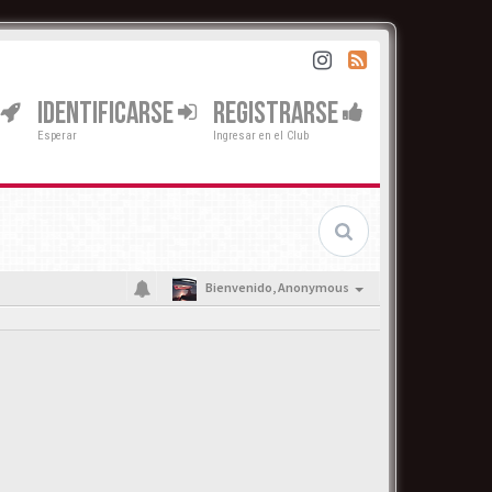
IDENTIFICARSE
REGISTRARSE
Esperar
Ingresar en el Club
Bienvenido,
Anonymous