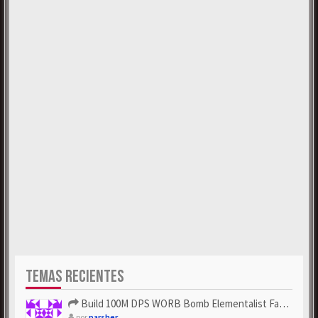
TEMAS RECIENTES
Build 100M DPS WORB Bomb Elementalist Fast - Grab POE Curren...
por
parsher