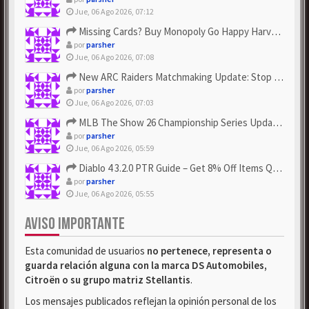
Jue, 06 Ago 2026, 07:12
Missing Cards? Buy Monopoly Go Happy Harvest with Looney Tun...
por
parsher
Jue, 06 Ago 2026, 07:08
New ARC Raiders Matchmaking Update: Stop Failed - Grab Bluep...
por
parsher
Jue, 06 Ago 2026, 07:03
MLB The Show 26 Championship Series Update! Get Cheap & ...
por
parsher
Jue, 06 Ago 2026, 05:59
Diablo 4 3.2.0 PTR Guide – Get 8% Off Items Quickly to Test ...
por
parsher
Jue, 06 Ago 2026, 05:55
AVISO IMPORTANTE
Esta comunidad de usuarios
no pertenece, representa o
guarda relación alguna con la marca DS Automobiles,
Citroën o su grupo matriz Stellantis
.
Los mensajes publicados reflejan la opinión personal de los