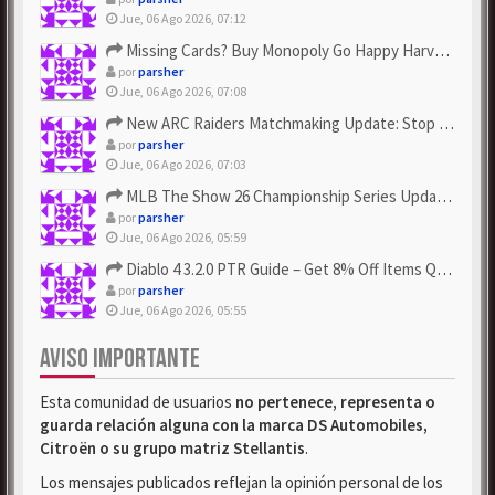
Jue, 06 Ago 2026, 07:12
Missing Cards? Buy Monopoly Go Happy Harvest with Looney Tun...
por
parsher
Jue, 06 Ago 2026, 07:08
New ARC Raiders Matchmaking Update: Stop Failed - Grab Bluep...
por
parsher
Jue, 06 Ago 2026, 07:03
MLB The Show 26 Championship Series Update! Get Cheap & ...
por
parsher
Jue, 06 Ago 2026, 05:59
Diablo 4 3.2.0 PTR Guide – Get 8% Off Items Quickly to Test ...
por
parsher
Jue, 06 Ago 2026, 05:55
AVISO IMPORTANTE
Esta comunidad de usuarios
no pertenece, representa o
guarda relación alguna con la marca DS Automobiles,
Citroën o su grupo matriz Stellantis
.
Los mensajes publicados reflejan la opinión personal de los