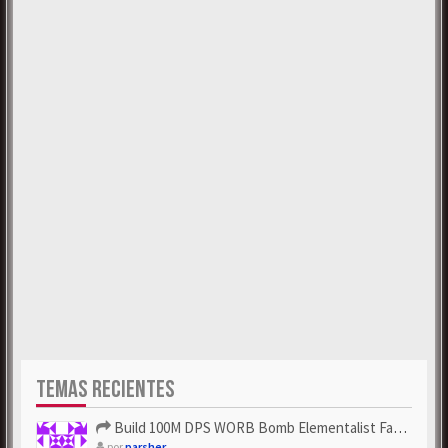
TEMAS RECIENTES
Build 100M DPS WORB Bomb Elementalist Fast - Grab POE Curren...
por
parsher