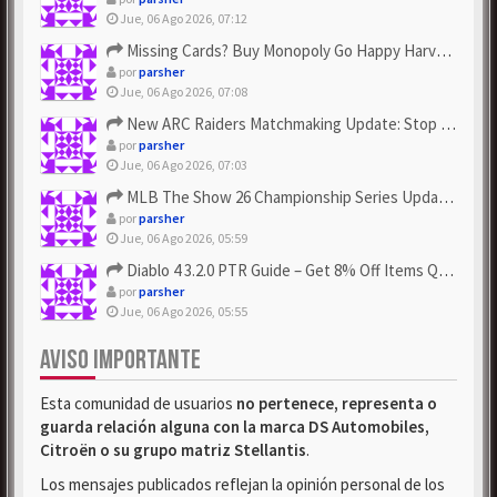
Jue, 06 Ago 2026, 07:12
Missing Cards? Buy Monopoly Go Happy Harvest with Looney Tun...
por
parsher
Jue, 06 Ago 2026, 07:08
New ARC Raiders Matchmaking Update: Stop Failed - Grab Bluep...
por
parsher
Jue, 06 Ago 2026, 07:03
MLB The Show 26 Championship Series Update! Get Cheap & ...
por
parsher
Jue, 06 Ago 2026, 05:59
Diablo 4 3.2.0 PTR Guide – Get 8% Off Items Quickly to Test ...
por
parsher
Jue, 06 Ago 2026, 05:55
AVISO IMPORTANTE
Esta comunidad de usuarios
no pertenece, representa o
guarda relación alguna con la marca DS Automobiles,
Citroën o su grupo matriz Stellantis
.
Los mensajes publicados reflejan la opinión personal de los