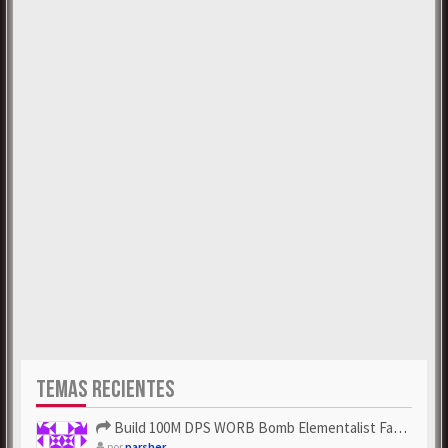
TEMAS RECIENTES
Build 100M DPS WORB Bomb Elementalist Fast - Grab POE Curren...
por
parsher