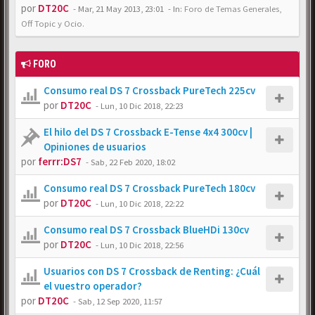
por
DT20C
-
Mar, 21 May 2013, 23:01
- In:
Foro de Temas Generales,
Off Topic y Ocio.
FORO
Consumo real DS 7 Crossback PureTech 225cv
por
DT20C
-
Lun, 10 Dic 2018, 22:23
El hilo del DS 7 Crossback E-Tense 4x4 300cv |
Opiniones de usuarios
por
ferrr:DS7
-
Sab, 22 Feb 2020, 18:02
Consumo real DS 7 Crossback PureTech 180cv
por
DT20C
-
Lun, 10 Dic 2018, 22:22
Consumo real DS 7 Crossback BlueHDi 130cv
por
DT20C
-
Lun, 10 Dic 2018, 22:56
Usuarios con DS 7 Crossback de Renting: ¿Cuál
el vuestro operador?
por
DT20C
-
Sab, 12 Sep 2020, 11:57