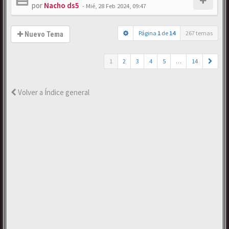
por
Nacho ds5
-
Mié, 28 Feb 2024, 09:47
Página
1
de
14
267 temas
Nuevo Tema
1
2
3
4
5
…
14
Volver a Índice general