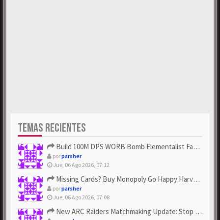
TEMAS RECIENTES
Build 100M DPS WORB Bomb Elementalist Fast - Grab POE Curren...
por
parsher
Jue, 06 Ago 2026, 07:12
Missing Cards? Buy Monopoly Go Happy Harvest with Looney Tun...
por
parsher
Jue, 06 Ago 2026, 07:08
New ARC Raiders Matchmaking Update: Stop Failed - Grab Bluep...