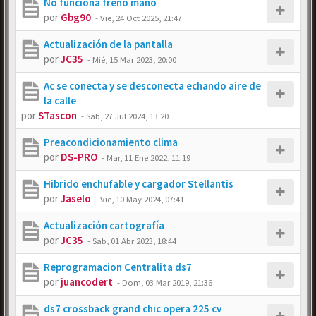
No funciona freno mano
por
Gbg90
-
Vie, 24 Oct 2025, 21:47
Actualización de la pantalla
por
JC35
-
Mié, 15 Mar 2023, 20:00
Ac se conecta y se desconecta echando aire de
la calle
por
STascon
-
Sab, 27 Jul 2024, 13:20
Preacondicionamiento clima
por
DS-PRO
-
Mar, 11 Ene 2022, 11:19
Hibrido enchufable y cargador Stellantis
por
Jaselo
-
Vie, 10 May 2024, 07:41
Actualización cartografía
por
JC35
-
Sab, 01 Abr 2023, 18:44
Reprogramacion Centralita ds7
por
juancodert
-
Dom, 03 Mar 2019, 21:36
ds7 crossback grand chic opera 225 cv