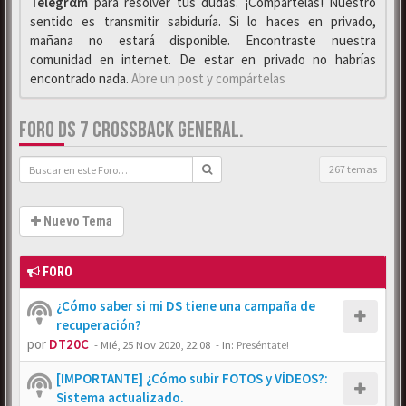
Telegrαm
para resolver tus dudas. ¡Compártelas! Nuestro
sentido es transmitir sabiduría. Si lo haces en privado,
mañana no estará disponible. Encontraste nuestra
comunidad en internet. De estar en privado no habrías
encontrado nada.
Abre un post y compártelas
FORO DS 7 CROSSBACK GENERAL.
267 temas
Nuevo Tema
FORO
¿Cómo saber si mi DS tiene una campaña de
recuperación?
por
DT20C
-
Mié, 25 Nov 2020, 22:08
- In:
Preséntate!
[IMPORTANTE] ¿Cómo subir FOTOS y VÍDEOS?:
Sistema actualizado.