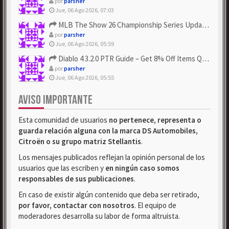
por
parsher
Jue, 06 Ago 2026, 07:03
MLB The Show 26 Championship Series Update! Get Cheap & ...
por
parsher
Jue, 06 Ago 2026, 05:59
Diablo 4 3.2.0 PTR Guide – Get 8% Off Items Quickly to Test ...
por
parsher
Jue, 06 Ago 2026, 05:55
AVISO IMPORTANTE
Esta comunidad de usuarios
no pertenece, representa o
guarda relación alguna con la marca DS Automobiles,
Citroën o su grupo matriz Stellantis
.
Los mensajes publicados reflejan la opinión personal de los
usuarios que las escriben y
en ningún caso somos
responsables de sus publicaciones
.
En caso de existir algún contenido que deba ser retirado,
por favor, contactar con nosotros
. El equipo de
moderadores desarrolla su labor de forma altruista.