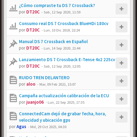
¿Cómo compraste tu DS 7 Crossback?
por
DT20C
-
Sab, 12 Sep 2020, 11:59
Consumo real DS 7 Crossback BlueHDi 180cv
por
DT20C
-
Lun, 10 Dic 2018, 22:24
Manual DS 7 Crossback en Español
por
DT20C
-
Lun, 14 Sep 2020, 21:44
Lanzamiento DS 7 Crossback E-Tense 4x2 225cv
por
DT20C
-
Sab, 12 Sep 2020, 12:05
RUIDO TREN DELANTERO
por
aloo
-
Mar, 09 Feb 2021, 15:07
Campaña actualización calibración de la ECU
por
juanjo06
-
Lun, 22 Sep 2025, 17:35
ConnectedCam dejó de grabar fecha, hora,
velocidad y ubicación gps
por
Agus
-
Mié, 29 Oct 2025, 04:30