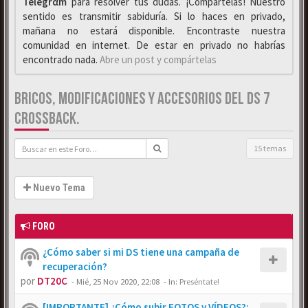
Telegrαm
para resolver tus dudas. ¡Compártelas! Nuestro
sentido es transmitir sabiduría. Si lo haces en privado,
mañana no estará disponible. Encontraste nuestra
comunidad en internet. De estar en privado no habrías
encontrado nada.
Abre un post y compártelas
BRICOS, MODIFICACIONES Y ACCESORIOS DEL DS 7
CROSSBACK.
15 temas
Nuevo Tema
FORO
¿Cómo saber si mi DS tiene una campaña de
recuperación?
por
DT20C
-
Mié, 25 Nov 2020, 22:08
- In:
Preséntate!
[IMPORTANTE] ¿Cómo subir FOTOS y VÍDEOS?: