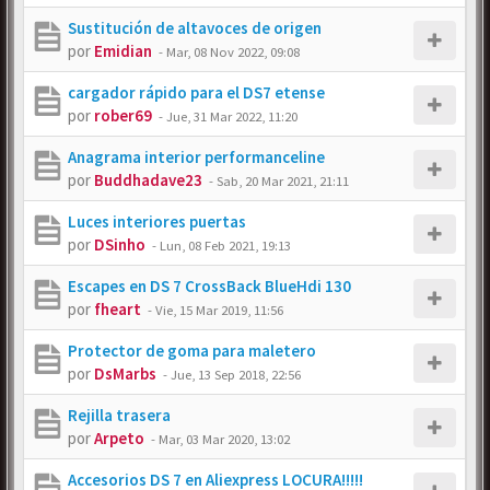
Sustitución de altavoces de origen
por
Emidian
-
Mar, 08 Nov 2022, 09:08
cargador rápido para el DS7 etense
por
rober69
-
Jue, 31 Mar 2022, 11:20
Anagrama interior performanceline
por
Buddhadave23
-
Sab, 20 Mar 2021, 21:11
Luces interiores puertas
por
DSinho
-
Lun, 08 Feb 2021, 19:13
Escapes en DS 7 CrossBack BlueHdi 130
por
fheart
-
Vie, 15 Mar 2019, 11:56
Protector de goma para maletero
por
DsMarbs
-
Jue, 13 Sep 2018, 22:56
Rejilla trasera
por
Arpeto
-
Mar, 03 Mar 2020, 13:02
Accesorios DS 7 en Aliexpress LOCURA!!!!!