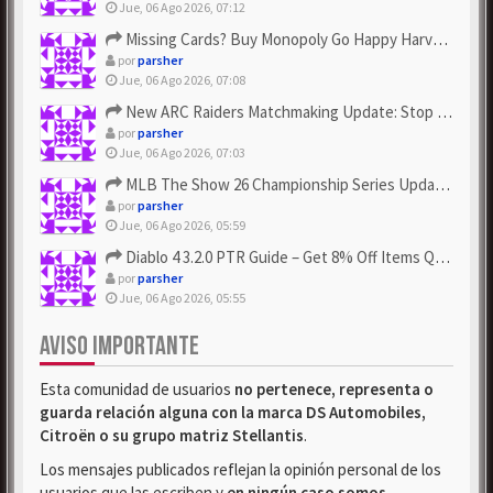
Jue, 06 Ago 2026, 07:12
Missing Cards? Buy Monopoly Go Happy Harvest with Looney Tun...
por
parsher
Jue, 06 Ago 2026, 07:08
New ARC Raiders Matchmaking Update: Stop Failed - Grab Bluep...
por
parsher
Jue, 06 Ago 2026, 07:03
MLB The Show 26 Championship Series Update! Get Cheap & ...
por
parsher
Jue, 06 Ago 2026, 05:59
Diablo 4 3.2.0 PTR Guide – Get 8% Off Items Quickly to Test ...
por
parsher
Jue, 06 Ago 2026, 05:55
AVISO IMPORTANTE
Esta comunidad de usuarios
no pertenece, representa o
guarda relación alguna con la marca DS Automobiles,
Citroën o su grupo matriz Stellantis
.
Los mensajes publicados reflejan la opinión personal de los
usuarios que las escriben y
en ningún caso somos