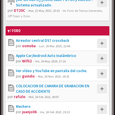
Sistema actualizado.
por
DT20C
-
Mar, 21 May 2013, 23:01
- In:
Foro de Temas Generales,
Off Topic y Ocio.
FORO
Aireador central DS7 crossback
por
osmoba
-
Lun, 24 Mar 2025, 22:44
Apple Car/Android Auto Inalámbrico
por
Wifli2
-
Vie, 24 May 2024, 17:16
Ver vídeo y YouTube en pantalla del coche.
por
guindix
-
Mar, 30 Nov 2021, 18:23
COLOCACION DE CAMARA DE GRABACION EN
CASO DE ACCIDENTE
por
rafizlo
-
Mié, 24 Feb 2021, 00:07
Mechero
por
juanjo06
-
Vie, 24 Feb 2023, 19:13