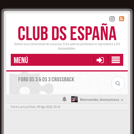
CLUB DS ESPAÑA
Somos una comunidad de usuarios. Esta web no pertenece ni representa a DS
Automobiles.
MENÚ
FORO DS 3 & DS 3 CROSSBACK
Bienvenido,
Anonymous
Fecha actual Dom, 09 Ago 2026, 05:18