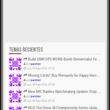
TEMAS RECIENTES
Build 100M DPS WORB Bomb Elementalist Fast - Grab POE Curren...
por
parsher
Jue, 06 Ago 2026, 07:12
Missing Cards? Buy Monopoly Go Happy Harvest with Looney Tun...
por
parsher
Jue, 06 Ago 2026, 07:08
New ARC Raiders Matchmaking Update: Stop Failed - Grab Bluep...
por
parsher
Jue, 06 Ago 2026, 07:03
MLB The Show 26 Championship Series Update! Get Cheap & ...