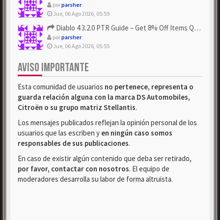
por
parsher
Jue, 06 Ago 2026, 05:59
Diablo 4 3.2.0 PTR Guide – Get 8% Off Items Quickly to Test ...
por
parsher
Jue, 06 Ago 2026, 05:55
AVISO IMPORTANTE
Esta comunidad de usuarios
no pertenece, representa o
guarda relación alguna con la marca DS Automobiles,
Citroën o su grupo matriz Stellantis
.
Los mensajes publicados reflejan la opinión personal de los
usuarios que las escriben y
en ningún caso somos
responsables de sus publicaciones
.
En caso de existir algún contenido que deba ser retirado,
por favor, contactar con nosotros
. El equipo de
moderadores desarrolla su labor de forma altruista.