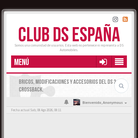
CLUB DS ESPAÑA
Somos una comunidad de usuarios. Esta web no pertenece ni representa a DS
Automobiles.
MENÚ
BRICOS, MODIFICACIONES Y ACCESORIOS DEL DS 3
CROSSBACK.
Bienvenido,
Anonymous
Fecha actual Sab, 08 Ago 2026, 08:11