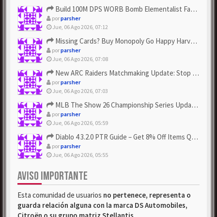
Build 100M DPS WORB Bomb Elementalist Fast - Grab POE Curren...
por
parsher
Jue, 06 Ago 2026, 07:12
Missing Cards? Buy Monopoly Go Happy Harvest with Looney Tun...
por
parsher
Jue, 06 Ago 2026, 07:08
New ARC Raiders Matchmaking Update: Stop Failed - Grab Bluep...
por
parsher
Jue, 06 Ago 2026, 07:03
MLB The Show 26 Championship Series Update! Get Cheap & ...
por
parsher
Jue, 06 Ago 2026, 05:59
Diablo 4 3.2.0 PTR Guide – Get 8% Off Items Quickly to Test ...
por
parsher
Jue, 06 Ago 2026, 05:55
AVISO IMPORTANTE
Esta comunidad de usuarios
no pertenece, representa o
guarda relación alguna con la marca DS Automobiles,
Citroën o su grupo matriz Stellantis
.