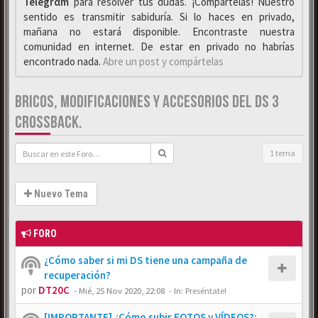
Telegrαm
para resolver tus dudas. ¡Compártelas! Nuestro
sentido es transmitir sabiduría. Si lo haces en privado,
mañana no estará disponible. Encontraste nuestra
comunidad en internet. De estar en privado no habrías
encontrado nada.
Abre un post y compártelas
BRICOS, MODIFICACIONES Y ACCESORIOS DEL DS 3
CROSSBACK.
1 tema
Nuevo Tema
FORO
¿Cómo saber si mi DS tiene una campaña de
recuperación?
por
DT20C
-
Mié, 25 Nov 2020, 22:08
- In:
Preséntate!
[IMPORTANTE] ¿Cómo subir FOTOS y VÍDEOS?: