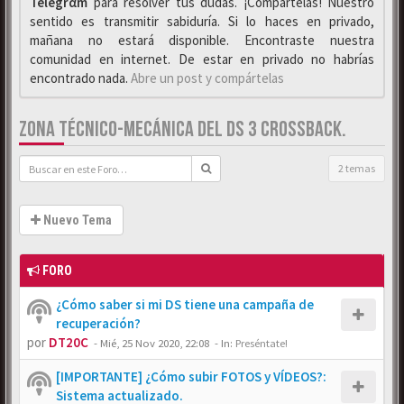
Telegrαm
para resolver tus dudas. ¡Compártelas! Nuestro
sentido es transmitir sabiduría. Si lo haces en privado,
mañana no estará disponible. Encontraste nuestra
comunidad en internet. De estar en privado no habrías
encontrado nada.
Abre un post y compártelas
ZONA TÉCNICO-MECÁNICA DEL DS 3 CROSSBACK.
2 temas
Nuevo Tema
FORO
¿Cómo saber si mi DS tiene una campaña de
recuperación?
por
DT20C
-
Mié, 25 Nov 2020, 22:08
- In:
Preséntate!
[IMPORTANTE] ¿Cómo subir FOTOS y VÍDEOS?:
Sistema actualizado.