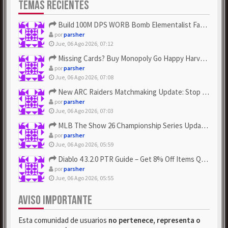
TEMAS RECIENTES
Build 100M DPS WORB Bomb Elementalist Fast - Grab POE Curren...
por
parsher
Jue, 06 Ago 2026, 07:12
Missing Cards? Buy Monopoly Go Happy Harvest with Looney Tun...
por
parsher
Jue, 06 Ago 2026, 07:08
New ARC Raiders Matchmaking Update: Stop Failed - Grab Bluep...
por
parsher
Jue, 06 Ago 2026, 07:03
MLB The Show 26 Championship Series Update! Get Cheap & ...
por
parsher
Jue, 06 Ago 2026, 05:59
Diablo 4 3.2.0 PTR Guide – Get 8% Off Items Quickly to Test ...
por
parsher
Jue, 06 Ago 2026, 05:55
AVISO IMPORTANTE
Esta comunidad de usuarios
no pertenece, representa o