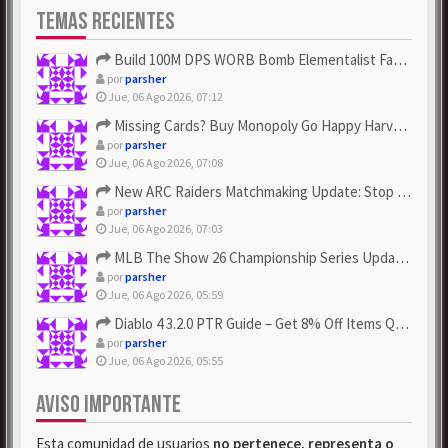
TEMAS RECIENTES
Build 100M DPS WORB Bomb Elementalist Fast - Grab POE Curren...
por
parsher
Jue, 06 Ago 2026, 07:12
Missing Cards? Buy Monopoly Go Happy Harvest with Looney Tun...
por
parsher
Jue, 06 Ago 2026, 07:08
New ARC Raiders Matchmaking Update: Stop Failed - Grab Bluep...
por
parsher
Jue, 06 Ago 2026, 07:03
MLB The Show 26 Championship Series Update! Get Cheap & ...
por
parsher
Jue, 06 Ago 2026, 05:59
Diablo 4 3.2.0 PTR Guide – Get 8% Off Items Quickly to Test ...
por
parsher
Jue, 06 Ago 2026, 05:55
AVISO IMPORTANTE
Esta comunidad de usuarios
no pertenece, representa o