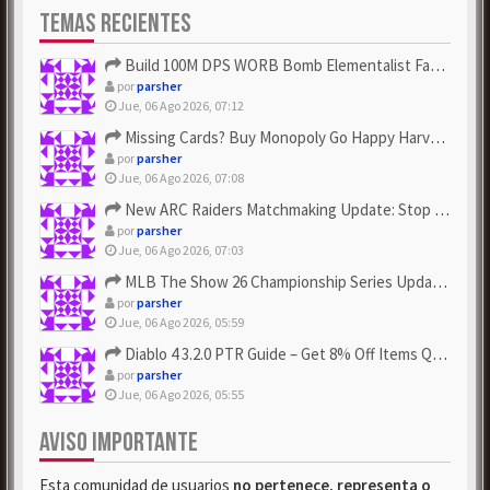
TEMAS RECIENTES
Build 100M DPS WORB Bomb Elementalist Fast - Grab POE Curren...
por
parsher
Jue, 06 Ago 2026, 07:12
Missing Cards? Buy Monopoly Go Happy Harvest with Looney Tun...
por
parsher
Jue, 06 Ago 2026, 07:08
New ARC Raiders Matchmaking Update: Stop Failed - Grab Bluep...
por
parsher
Jue, 06 Ago 2026, 07:03
MLB The Show 26 Championship Series Update! Get Cheap & ...
por
parsher
Jue, 06 Ago 2026, 05:59
Diablo 4 3.2.0 PTR Guide – Get 8% Off Items Quickly to Test ...
por
parsher
Jue, 06 Ago 2026, 05:55
AVISO IMPORTANTE
Esta comunidad de usuarios
no pertenece, representa o