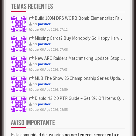
TEMAS RECIENTES
Build 100M DPS WORB Bomb Elementalist Fast - Grab POE Curren...
por
parsher
Jue, 06 Ago 2026, 07:12
Missing Cards? Buy Monopoly Go Happy Harvest with Looney Tun...
por
parsher
Jue, 06 Ago 2026, 07:08
New ARC Raiders Matchmaking Update: Stop Failed - Grab Bluep...
por
parsher
Jue, 06 Ago 2026, 07:03
MLB The Show 26 Championship Series Update! Get Cheap & ...
por
parsher
Jue, 06 Ago 2026, 05:59
Diablo 4 3.2.0 PTR Guide – Get 8% Off Items Quickly to Test ...
por
parsher
Jue, 06 Ago 2026, 05:55
AVISO IMPORTANTE
Esta comunidad de usuarios
no pertenece, representa o