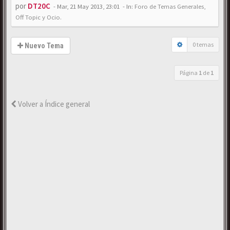
por
DT20C
-
Mar, 21 May 2013, 23:01
- In:
Foro de Temas Generales,
Off Topic y Ocio.
0 temas
Nuevo Tema
Página
1
de
1
Volver a Índice general