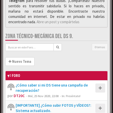
Telegrαm
para resolver tus dudas. ¡Compártelas! Nuestro
sentido es transmitir sabiduría. Si lo haces en privado,
mañana no estará disponible. Encontraste nuestra
comunidad en internet. De estar en privado no habrías
encontrado nada.
Abre un post y compártelas
ZONA TÉCNICO-MECÁNICA DEL DS 9.
0 temas
Nuevo Tema
FORO
¿Cómo saber si mi DS tiene una campaña de
recuperación?
por
DT20C
-
Mié, 25 Nov 2020, 22:08
- In:
Preséntate!
[IMPORTANTE] ¿Cómo subir FOTOS y VÍDEOS?:
Sistema actualizado.