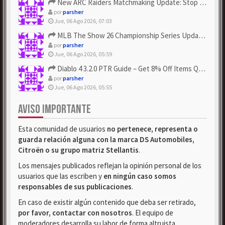
New ARC Raiders Matchmaking Update: Stop Failed - Grab Bluep...
por
parsher
Jue, 06 Ago 2026, 07:03
MLB The Show 26 Championship Series Update! Get Cheap & ...
por
parsher
Jue, 06 Ago 2026, 05:59
Diablo 4 3.2.0 PTR Guide – Get 8% Off Items Quickly to Test ...
por
parsher
Jue, 06 Ago 2026, 05:55
AVISO IMPORTANTE
Esta comunidad de usuarios
no pertenece, representa o
guarda relación alguna con la marca DS Automobiles,
Citroën o su grupo matriz Stellantis
.
Los mensajes publicados reflejan la opinión personal de los
usuarios que las escriben y
en ningún caso somos
responsables de sus publicaciones
.
En caso de existir algún contenido que deba ser retirado,
por favor, contactar con nosotros
. El equipo de
moderadores desarrolla su labor de forma altruista.