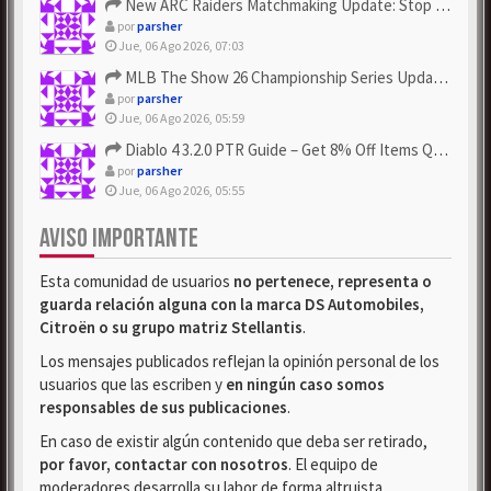
New ARC Raiders Matchmaking Update: Stop Failed - Grab Bluep...
por
parsher
Jue, 06 Ago 2026, 07:03
MLB The Show 26 Championship Series Update! Get Cheap & ...
por
parsher
Jue, 06 Ago 2026, 05:59
Diablo 4 3.2.0 PTR Guide – Get 8% Off Items Quickly to Test ...
por
parsher
Jue, 06 Ago 2026, 05:55
AVISO IMPORTANTE
Esta comunidad de usuarios
no pertenece, representa o
guarda relación alguna con la marca DS Automobiles,
Citroën o su grupo matriz Stellantis
.
Los mensajes publicados reflejan la opinión personal de los
usuarios que las escriben y
en ningún caso somos
responsables de sus publicaciones
.
En caso de existir algún contenido que deba ser retirado,
por favor, contactar con nosotros
. El equipo de
moderadores desarrolla su labor de forma altruista.