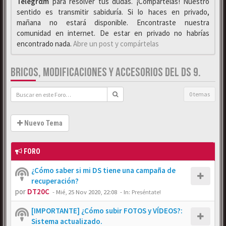
Telegrαm
para resolver tus dudas. ¡Compártelas! Nuestro
sentido es transmitir sabiduría. Si lo haces en privado,
mañana no estará disponible. Encontraste nuestra
comunidad en internet. De estar en privado no habrías
encontrado nada.
Abre un post y compártelas
BRICOS, MODIFICACIONES Y ACCESORIOS DEL DS 9.
0 temas
Nuevo Tema
FORO
¿Cómo saber si mi DS tiene una campaña de
recuperación?
por
DT20C
-
Mié, 25 Nov 2020, 22:08
- In:
Preséntate!
[IMPORTANTE] ¿Cómo subir FOTOS y VÍDEOS?:
Sistema actualizado.