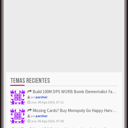
TEMAS RECIENTES
Build 100M DPS WORB Bomb Elementalist Fast - Grab POE Curren...
por
parsher
Jue, 06 Ago 2026, 07:12
Missing Cards? Buy Monopoly Go Happy Harvest with Looney Tun...
por
parsher
Jue, 06 Ago 2026, 07:08