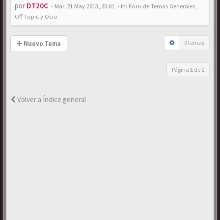
por
DT20C
-
Mar, 21 May 2013, 23:01
- In:
Foro de Temas Generales,
Off Topic y Ocio.
0 temas
Nuevo Tema
Página
1
de
1
Volver a Índice general