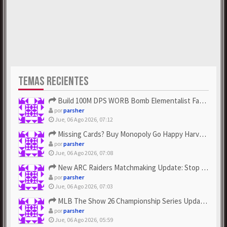
TEMAS RECIENTES
Build 100M DPS WORB Bomb Elementalist Fast - Grab POE Curren...
por
parsher
Jue, 06 Ago 2026, 07:12
Missing Cards? Buy Monopoly Go Happy Harvest with Looney Tun...
por
parsher
Jue, 06 Ago 2026, 07:08
New ARC Raiders Matchmaking Update: Stop Failed - Grab Bluep...
por
parsher
Jue, 06 Ago 2026, 07:03
MLB The Show 26 Championship Series Update! Get Cheap & ...
por
parsher
Jue, 06 Ago 2026, 05:59