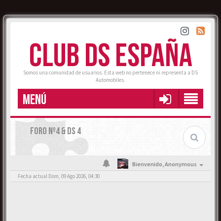
CLUB DS ESPAÑA
Somos una comunidad de usuarios. Esta web no pertenece ni representa a DS
Automobiles.
MENÚ
FORO Nº4 & DS 4
Bienvenido,
Anonymous
Fecha actual Dom, 09 Ago 2026, 04:30