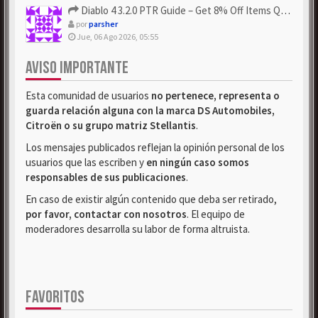
Diablo 4 3.2.0 PTR Guide – Get 8% Off Items Quickly to Test ...
por
parsher
Jue, 06 Ago 2026, 05:55
AVISO IMPORTANTE
Esta comunidad de usuarios
no pertenece, representa o
guarda relación alguna con la marca DS Automobiles,
Citroën o su grupo matriz Stellantis
.
Los mensajes publicados reflejan la opinión personal de los
usuarios que las escriben y
en ningún caso somos
responsables de sus publicaciones
.
En caso de existir algún contenido que deba ser retirado,
por favor, contactar con nosotros
. El equipo de
moderadores desarrolla su labor de forma altruista.
FAVORITOS