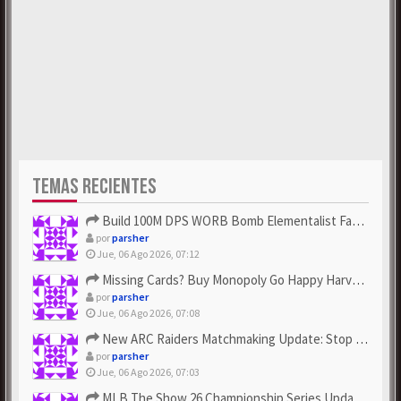
TEMAS RECIENTES
Build 100M DPS WORB Bomb Elementalist Fast - Grab POE Curren...
por
parsher
Jue, 06 Ago 2026, 07:12
Missing Cards? Buy Monopoly Go Happy Harvest with Looney Tun...
por
parsher
Jue, 06 Ago 2026, 07:08
New ARC Raiders Matchmaking Update: Stop Failed - Grab Bluep...
por
parsher
Jue, 06 Ago 2026, 07:03
MLB The Show 26 Championship Series Update! Get Cheap & ...