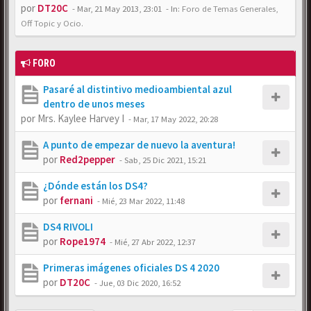
por
DT20C
-
Mar, 21 May 2013, 23:01
- In:
Foro de Temas Generales,
Off Topic y Ocio.
FORO
Pasaré al distintivo medioambiental azul
dentro de unos meses
por
Mrs. Kaylee Harvey I
-
Mar, 17 May 2022, 20:28
A punto de empezar de nuevo la aventura!
por
Red2pepper
-
Sab, 25 Dic 2021, 15:21
¿Dónde están los DS4?
por
fernani
-
Mié, 23 Mar 2022, 11:48
DS4 RIVOLI
por
Rope1974
-
Mié, 27 Abr 2022, 12:37
Primeras imágenes oficiales DS 4 2020
por
DT20C
-
Jue, 03 Dic 2020, 16:52