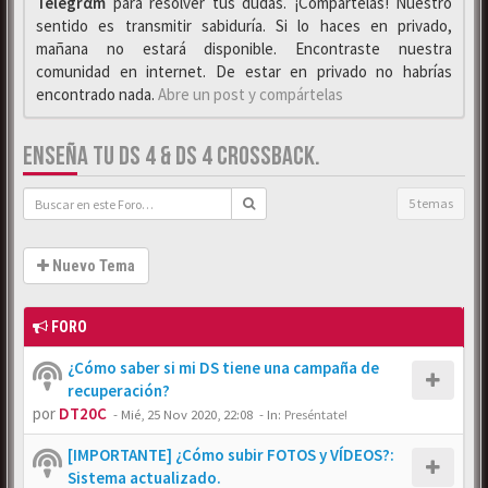
Telegrαm
para resolver tus dudas. ¡Compártelas! Nuestro
sentido es transmitir sabiduría. Si lo haces en privado,
mañana no estará disponible. Encontraste nuestra
comunidad en internet. De estar en privado no habrías
encontrado nada.
Abre un post y compártelas
ENSEÑA TU DS 4 & DS 4 CROSSBACK.
5 temas
Nuevo Tema
FORO
¿Cómo saber si mi DS tiene una campaña de
recuperación?
por
DT20C
-
Mié, 25 Nov 2020, 22:08
- In:
Preséntate!
[IMPORTANTE] ¿Cómo subir FOTOS y VÍDEOS?:
Sistema actualizado.