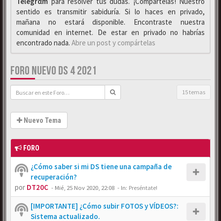
Telegrαm
para resolver tus dudas. ¡Compártelas! Nuestro
sentido es transmitir sabiduría. Si lo haces en privado,
mañana no estará disponible. Encontraste nuestra
comunidad en internet. De estar en privado no habrías
encontrado nada.
Abre un post y compártelas
FORO NUEVO DS 4 2021
15 temas
Nuevo Tema
FORO
¿Cómo saber si mi DS tiene una campaña de
recuperación?
por
DT20C
-
Mié, 25 Nov 2020, 22:08
- In:
Preséntate!
[IMPORTANTE] ¿Cómo subir FOTOS y VÍDEOS?:
Sistema actualizado.