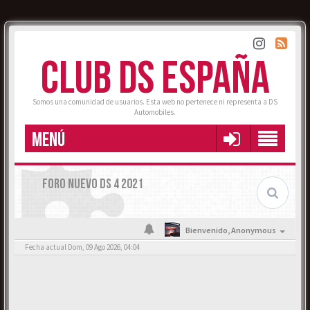
CLUB DS ESPAÑA
Somos una comunidad de usuarios. Esta web no pertenece ni representa a DS
Automobiles.
MENÚ
FORO NUEVO DS 4 2021
Bienvenido,
Anonymous
Fecha actual Dom, 09 Ago 2026, 04:04