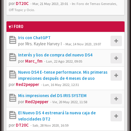
por
DT20C
-
Mar, 21 May 2013, 23:01
- In:
Foro de Temas Generales,
Off Topic y Ocio.
FORO
Iris con ChatGPT
por
Mrs. Kaylee Harvey I
-
Mar, 14 Nov 2023, 19:07
Interés y lios de compra del nuevo DS4
por
Marc_fm
-
Lun, 22 Ago 2022, 09:05
Nuevo DS4 E-tense performance. Mis primeras
impresiones después de 4 meses de uso
por
Red2pepper
-
Lun, 16 May 2022, 12:31
Mis impresiones del DS IRIS SYSTEM
por
Red2pepper
-
Vie, 20 May 2022, 11:58
El Nuevo DS 4 estrenará la nueva caja de
velocidades DT2
por
DT20C
-
Sab, 28 Nov 2020, 16:59