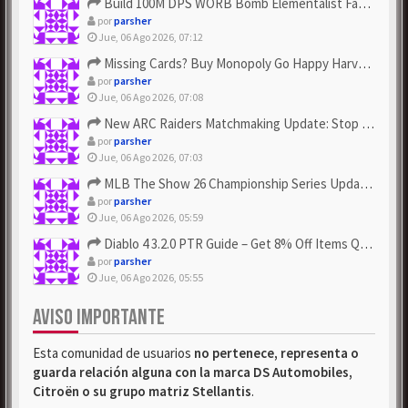
Build 100M DPS WORB Bomb Elementalist Fast - Grab POE Curren...
por
parsher
Jue, 06 Ago 2026, 07:12
Missing Cards? Buy Monopoly Go Happy Harvest with Looney Tun...
por
parsher
Jue, 06 Ago 2026, 07:08
New ARC Raiders Matchmaking Update: Stop Failed - Grab Bluep...
por
parsher
Jue, 06 Ago 2026, 07:03
MLB The Show 26 Championship Series Update! Get Cheap & ...
por
parsher
Jue, 06 Ago 2026, 05:59
Diablo 4 3.2.0 PTR Guide – Get 8% Off Items Quickly to Test ...
por
parsher
Jue, 06 Ago 2026, 05:55
AVISO IMPORTANTE
Esta comunidad de usuarios
no pertenece, representa o
guarda relación alguna con la marca DS Automobiles,
Citroën o su grupo matriz Stellantis
.