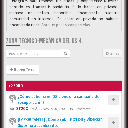
Telegrαm
para resolver tus dudas. ¡Compártelas! Nuestro
sentido es transmitir sabiduría. Si lo haces en privado,
mañana no estará disponible. Encontraste nuestra
comunidad en internet. De estar en privado no habrías
encontrado nada.
Abre un post y compártelas
ZONA TÉCNICO-MECÁNICA DEL DS 4.
13 temas
Nuevo Tema
FORO
¿Cómo saber si mi DS tiene una campaña de
recuperación?
por
DT20C
-
Mié, 25 Nov 2020, 22:08
- In:
Preséntate!
[IMPORTANTE] ¿Cómo subir FOTOS y VÍDEOS?:
Sistema actualizado.