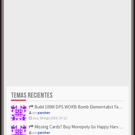
TEMAS RECIENTES
Build 100M DPS WORB Bomb Elementalist Fast - Grab POE Curren...
por
parsher
Jue, 06 Ago 2026, 07:12
Missing Cards? Buy Monopoly Go Happy Harvest with Looney Tun...
por
parsher