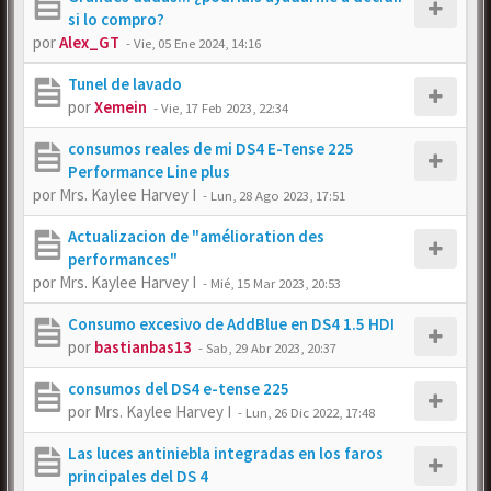
si lo compro?
por
Alex_GT
-
Vie, 05 Ene 2024, 14:16
Tunel de lavado
por
Xemein
-
Vie, 17 Feb 2023, 22:34
consumos reales de mi DS4 E-Tense 225
Performance Line plus
por
Mrs. Kaylee Harvey I
-
Lun, 28 Ago 2023, 17:51
Actualizacion de "amélioration des
performances"
por
Mrs. Kaylee Harvey I
-
Mié, 15 Mar 2023, 20:53
Consumo excesivo de AddBlue en DS4 1.5 HDI
por
bastianbas13
-
Sab, 29 Abr 2023, 20:37
consumos del DS4 e-tense 225
por
Mrs. Kaylee Harvey I
-
Lun, 26 Dic 2022, 17:48
Las luces antiniebla integradas en los faros
principales del DS 4