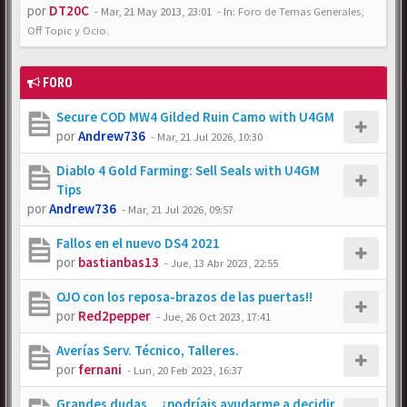
por
DT20C
-
Mar, 21 May 2013, 23:01
- In:
Foro de Temas Generales,
Off Topic y Ocio.
FORO
Secure COD MW4 Gilded Ruin Camo with U4GM
por
Andrew736
-
Mar, 21 Jul 2026, 10:30
Diablo 4 Gold Farming: Sell Seals with U4GM
Tips
por
Andrew736
-
Mar, 21 Jul 2026, 09:57
Fallos en el nuevo DS4 2021
por
bastianbas13
-
Jue, 13 Abr 2023, 22:55
OJO con los reposa-brazos de las puertas!!
por
Red2pepper
-
Jue, 26 Oct 2023, 17:41
Averías Serv. Técnico, Talleres.
por
fernani
-
Lun, 20 Feb 2023, 16:37
Grandes dudas... ¿podríais ayudarme a decidir