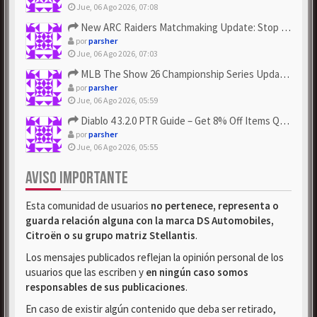
Jue, 06 Ago 2026, 07:08
New ARC Raiders Matchmaking Update: Stop Failed - Grab Bluep...
por
parsher
Jue, 06 Ago 2026, 07:03
MLB The Show 26 Championship Series Update! Get Cheap & ...
por
parsher
Jue, 06 Ago 2026, 05:59
Diablo 4 3.2.0 PTR Guide – Get 8% Off Items Quickly to Test ...
por
parsher
Jue, 06 Ago 2026, 05:55
AVISO IMPORTANTE
Esta comunidad de usuarios
no pertenece, representa o
guarda relación alguna con la marca DS Automobiles,
Citroën o su grupo matriz Stellantis
.
Los mensajes publicados reflejan la opinión personal de los
usuarios que las escriben y
en ningún caso somos
responsables de sus publicaciones
.
En caso de existir algún contenido que deba ser retirado,