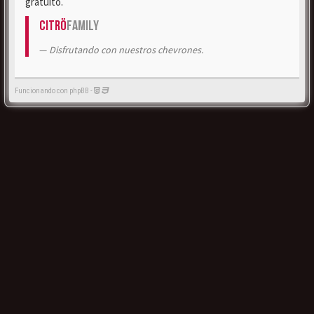
gratuito.
Citrö
Family
Disfrutando con nuestros chevrones.
Funcionando con phpBB -