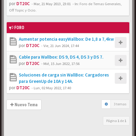
por
DT20C
-
Mar, 21 May 2013, 23:01
- In:
Foro de Temas Generales,
Off Topic y Ocio.
FORO
Aumentar potencia easyWallbox: De 1,8 a 7,4kw
por
DT20C
-
Vie, 21 Jun 2024, 17:44
Cable para Wallbox: DS 9, DS 4, DS 3 y DS 7.
por
DT20C
-
Mié, 15 Jun 2022, 17:56
Soluciones de carga sin WallBox: Cargadores
para GreenUp de 10A y 14A.
por
DT20C
-
Lun, 02 May 2022, 17:40
3 temas
Nuevo Tema
Página
1
de
1