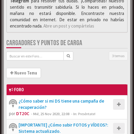
Telegrαm
para resolver tus dudas. ¡Compártelas! Nuestro
sentido es transmitir sabiduría. Si lo haces en privado,
mañana no estará disponible. Encontraste nuestra
comunidad en internet. De estar en privado no habrías
encontrado nada.
Abre un post y compártelas
CARGADORES Y PUNTOS DE CARGA
3 temas
Nuevo Tema
FORO
¿Cómo saber si mi DS tiene una campaña de
recuperación?
por
DT20C
-
Mié, 25 Nov 2020, 22:08
- In:
Preséntate!
[IMPORTANTE] ¿Cómo subir FOTOS y VÍDEOS?:
Sistema actualizado.