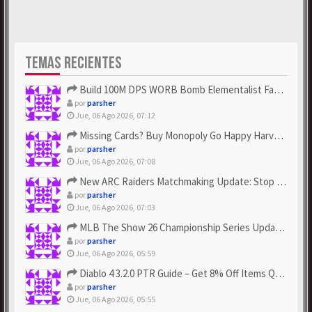
TEMAS RECIENTES
Build 100M DPS WORB Bomb Elementalist Fast - Grab POE Curren...
por
parsher
Jue, 06 Ago 2026, 07:12
Missing Cards? Buy Monopoly Go Happy Harvest with Looney Tun...
por
parsher
Jue, 06 Ago 2026, 07:08
New ARC Raiders Matchmaking Update: Stop Failed - Grab Bluep...
por
parsher
Jue, 06 Ago 2026, 07:03
MLB The Show 26 Championship Series Update! Get Cheap & ...
por
parsher
Jue, 06 Ago 2026, 05:59
Diablo 4 3.2.0 PTR Guide – Get 8% Off Items Quickly to Test ...
por
parsher
Jue, 06 Ago 2026, 05:55