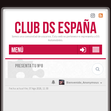
CLUB DS ESPAÑA
Somos una comunidad de usuarios. Esta web no pertenece ni representa a DS
Automobiles.
MENÚ
PRESENTA TU Nº8
Bienvenido,
Anonymous
Fecha actual Vie, 07 Ago 2026, 11:30