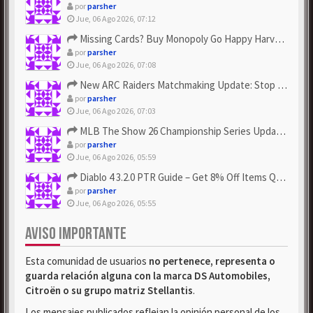
por
parsher
Jue, 06 Ago 2026, 07:12
Missing Cards? Buy Monopoly Go Happy Harvest with Looney Tun...
por
parsher
Jue, 06 Ago 2026, 07:08
New ARC Raiders Matchmaking Update: Stop Failed - Grab Bluep...
por
parsher
Jue, 06 Ago 2026, 07:03
MLB The Show 26 Championship Series Update! Get Cheap & ...
por
parsher
Jue, 06 Ago 2026, 05:59
Diablo 4 3.2.0 PTR Guide – Get 8% Off Items Quickly to Test ...
por
parsher
Jue, 06 Ago 2026, 05:55
AVISO IMPORTANTE
Esta comunidad de usuarios
no pertenece, representa o
guarda relación alguna con la marca DS Automobiles,
Citroën o su grupo matriz Stellantis
.
Los mensajes publicados reflejan la opinión personal de los