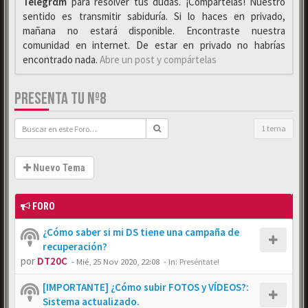
Telegrαm
para resolver tus dudas. ¡Compártelas! Nuestro
sentido es transmitir sabiduría. Si lo haces en privado,
mañana no estará disponible. Encontraste nuestra
comunidad en internet. De estar en privado no habrías
encontrado nada.
Abre un post y compártelas
PRESENTA TU Nº8
1 tema
Nuevo Tema
FORO
¿Cómo saber si mi DS tiene una campaña de
recuperación?
por
DT20C
-
Mié, 25 Nov 2020, 22:08
- In:
Preséntate!
[IMPORTANTE] ¿Cómo subir FOTOS y VÍDEOS?:
Sistema actualizado.