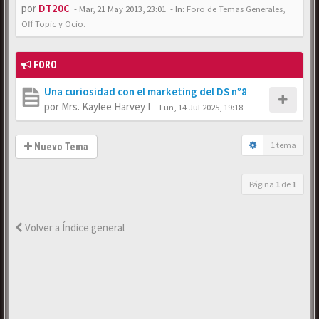
por
DT20C
-
Mar, 21 May 2013, 23:01
- In:
Foro de Temas Generales,
Off Topic y Ocio.
FORO
Una curiosidad con el marketing del DS nº8
por
Mrs. Kaylee Harvey I
-
Lun, 14 Jul 2025, 19:18
1 tema
Nuevo Tema
Página
1
de
1
Volver a Índice general