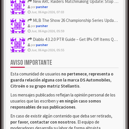
New ARC Raiders Matchmaking Update: Stop Failed - Grab Bluep...
por
parsher
Jue, 06 Ago 2026, 07:03
MLB The Show 26 Championship Series Update! Get Cheap & ...
por
parsher
Jue, 06 Ago 2026, 05:59
Diablo 4 3.2.0 PTR Guide – Get 8% Off Items Quickly to Test ...
por
parsher
Jue, 06 Ago 2026, 05:55
AVISO IMPORTANTE
Esta comunidad de usuarios
no pertenece, representa o
guarda relación alguna con la marca DS Automobiles,
Citroën o su grupo matriz Stellantis
.
Los mensajes publicados reflejan la opinión personal de los
usuarios que las escriben y
en ningún caso somos
responsables de sus publicaciones
.
En caso de existir algún contenido que deba ser retirado,
por favor, contactar con nosotros
. El equipo de
moderadores desarrolla su labor de forma altruista.