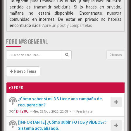
Telegrαm
para resolver tus dudas. ¡Compártelas! Nuestro
sentido es transmitir sabiduría. Si lo haces en privado,
mañana no estará disponible. Encontraste nuestra
comunidad en internet. De estar en privado no habrías
encontrado nada.
Abre un post y compártelas
FORO Nº8 GENERAL
0 temas
Nuevo Tema
FORO
¿Cómo saber si mi DS tiene una campaña de
recuperación?
por
DT20C
-
Mié, 25 Nov 2020, 22:08
- In:
Preséntate!
[IMPORTANTE] ¿Cómo subir FOTOS y VÍDEOS?:
Sistema actualizado.