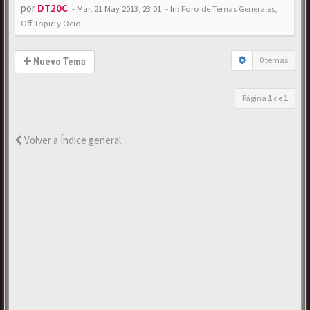
por
DT20C
-
Mar, 21 May 2013, 23:01
- In:
Foro de Temas Generales,
Off Topic y Ocio.
0 temas
Nuevo Tema
Página
1
de
1
Volver a Índice general