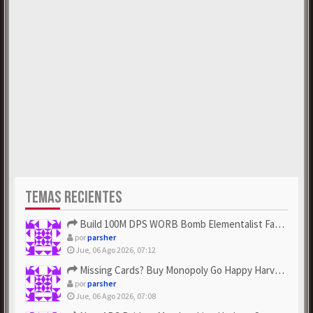
TEMAS RECIENTES
Build 100M DPS WORB Bomb Elementalist Fast - Grab POE Curren...
por
parsher
Jue, 06 Ago 2026, 07:12
Missing Cards? Buy Monopoly Go Happy Harvest with Looney Tun...
por
parsher
Jue, 06 Ago 2026, 07:08