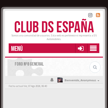
CLUB DS ESPAÑA
Somos una comunidad de usuarios. Esta web no pertenece ni representa a DS
Automobiles.
MENÚ
FORO Nº8 GENERAL
Bienvenido,
Anonymous
Fecha actual Vie, 07 Ago 2026, 06:40